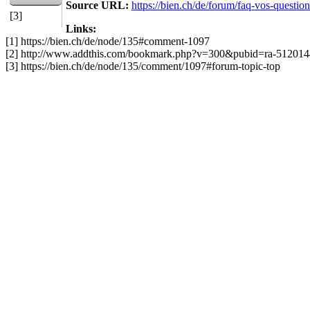
Source URL:
https://bien.ch/de/forum/faq-vos-questi
[3]
Links:
[1] https://bien.ch/de/node/135#comment-1097
[2] http://www.addthis.com/bookmark.php?v=300&pubid=ra-51201
[3] https://bien.ch/de/node/135/comment/1097#forum-topic-top