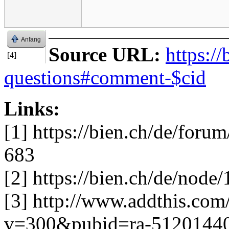
Anfang
Source URL:
https:/
[4]
questions#comment-$cid
Links:
[1] https://bien.ch/de/for
683
[2] https://bien.ch/de/no
[3] http://www.addthis.co
v=300&pubid=ra-5120144