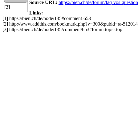
Source URL:
https://bien.ch/de/forum/faq-vos-questi
[3]
Links:
[1] https://bien.ch/de/node/135#comment-653
[2] http://www.addthis.com/bookmark.php?v=300&pubid=ra-51201
[3] https://bien.ch/de/node/135/comment/653#forum-topic-top