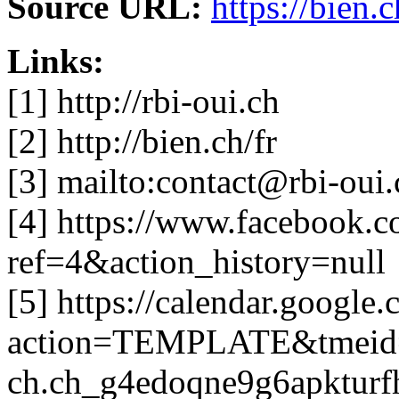
Source URL:
https://bien
Links:
[1] http://rbi-oui.ch
[2] http://bien.ch/fr
[3] mailto:
contact@rbi-oui.
[4] https://www.facebook.
ref=4&action_history=null
[5] https://calendar.google
action=TEMPLATE&tmei
ch.ch_g4edoqne9g6apkturf