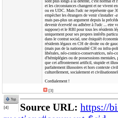
sont plus longs à la détente, c'est normal et 
et les circonstances changent et ne vivent e
ou en UDC. Mais l'udc ne représente que 30
empècher les étrangers de venir s'installer 
mais pas-plus un argument depuis la précédent
devenir écervelé ou adhérer à l'udc ... etre 
suppose) et le RBI pour tous les résidents lé
uniquement pour ses propres intérêts partic
dans le contrat social, une éniquiét économi
résidents légaux en CH de droite ou de gauc
(mais pas de la nationnalité CH ou infra-po
libérales, néo-comico-conservatrices, néo-c
d'hémiplégies ou de possesssions mentales, p
que cet affrontement artificil, stupide et il
parfaitement illussoires et hors contexte civi
culturellement, socialement et civilisationne
Cordialement !
[3]
Top
Source URL:
https://b
[4]