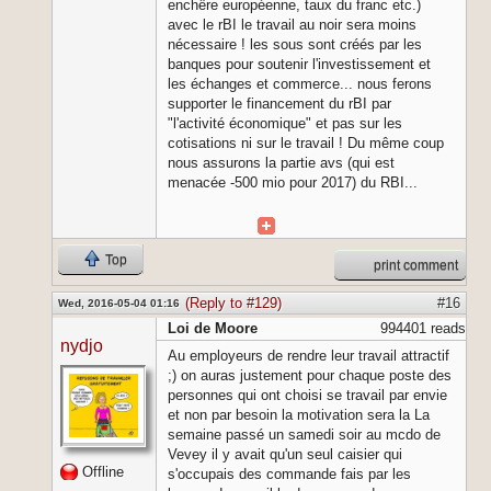
enchêre européenne, taux du franc etc.)
avec le rBI le travail au noir sera moins
nécessaire ! les sous sont créés par les
banques pour soutenir l'investissement et
les échanges et commerce... nous ferons
supporter le financement du rBI par
"l'activité économique" et pas sur les
cotisations ni sur le travail ! Du même coup
nous assurons la partie avs (qui est
menacée -500 mio pour 2017) du RBI...
Top
print comment
(Reply to #129)
#16
Wed, 2016-05-04 01:16
Loi de Moore
994401 reads
nydjo
Au employeurs de rendre leur travail attractif
;) on auras justement pour chaque poste des
personnes qui ont choisi se travail par envie
et non par besoin la motivation sera la La
semaine passé un samedi soir au mcdo de
Vevey il y avait qu'un seul caisier qui
Offline
s'occupais des commande fais par les