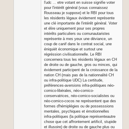
l'udc ... etre votant en suisse signifie voter
pour l'intérêt général (vous connaissez
Rousseau je suppose) et le RBI pour tous
les résidents légaux évidement représente
une clé importante de l'intérêt général. Voter
et élire uniquement pour ses propres
intérêts particuliers ou comunautaristes
représente à mes yeux une déviance, un
coup de canif dans le contrat social, une
éniquiét économique et surtout une
régréssion civilisationnelle. Le RBI
concernera tous les résidents légaux en CH
de droite ou de gauche, gros ou minces, qui
évidement participent de la croissance de la
nation CH (mais pas de la nationnalité CH
ou infra-politique UDC) La certitude,
préférences-aversions infra-politiques néo-
comico-libérales, néo-comico-
conservatrices, néo-comico-socialistes ou
néo-comico-cocos ne représentent que des
formes d'hémiplégies ou de possesssions
mentales, psychiques et émotionnelles
infra-politiques (la politique représenteautre
chose que cet affrontement artificil, stupide
et illusoire) de droite ou de gauche plus ou