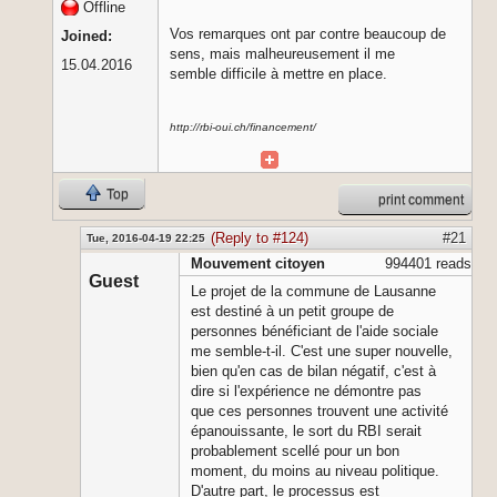
Offline
Vos remarques ont par contre beaucoup de
Joined:
sens, mais malheureusement il me
15.04.2016
semble difficile à mettre en place.
http://rbi-oui.ch/financement/
Top
print comment
(Reply to #124)
#21
Tue, 2016-04-19 22:25
Mouvement citoyen
994401 reads
Guest
Le projet de la commune de Lausanne
est destiné à un petit groupe de
personnes bénéficiant de l'aide sociale
me semble-t-il. C'est une super nouvelle,
bien qu'en cas de bilan négatif, c'est à
dire si l'expérience ne démontre pas
que ces personnes trouvent une activité
épanouissante, le sort du RBI serait
probablement scellé pour un bon
moment, du moins au niveau politique.
D'autre part, le processus est