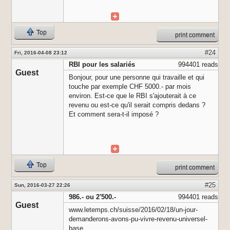
Top
print comment
#24
Fri, 2016-04-08 23:12
RBI pour les salariés
994401 reads
Guest
Bonjour, pour une personne qui travaille et qui
touche par exemple CHF 5000.- par mois
environ. Est-ce que le RBI s'ajouterait à ce
revenu ou est-ce qu'il serait compris dedans ?
Et comment sera-t-il imposé ?
Top
print comment
#25
Sun, 2016-03-27 22:26
986.- ou 2'500.-
994401 reads
Guest
www.letemps.ch/suisse/2016/02/18/un-jour-
demanderons-avons-pu-vivre-revenu-universel-
base