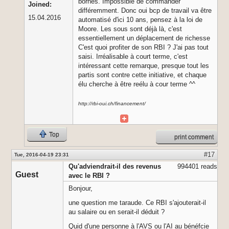
bornes. Impossible de commander
Joined:
différemment. Donc oui bcp de travail va être
15.04.2016
automatisé d'ici 10 ans, pensez à la loi de
Moore. Les sous sont déjà là, c'est
essentiellement un déplacement de richesse
C'est quoi profiter de son RBI ? J'ai pas tout
saisi. Irréalisable à court terme, c'est
intéressant cette remarque, presque tout les
partis sont contre cette initiative, et chaque
élu cherche à être reélu à cour terme ^^
http://rbi-oui.ch/financement/
Top
print comment
#17
Tue, 2016-04-19 23:31
Qu'adviendrait-il des revenus
994401 reads
Guest
avec le RBI ?
Bonjour,
une question me taraude. Ce RBI s'ajouterait-il
au salaire ou en serait-il déduit ?
Quid d'une personne à l'AVS ou l'AI au bénéfcie