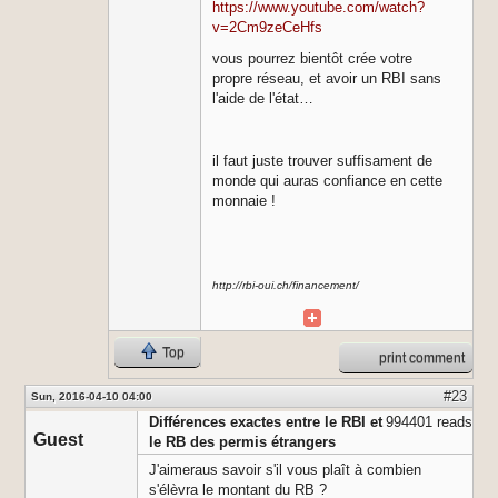
https://www.youtube.com/watch?
v=2Cm9zeCeHfs
vous pourrez bientôt crée votre
propre réseau, et avoir un RBI sans
l'aide de l'état…
​il faut juste trouver suffisament de
monde qui auras confiance en cette
monnaie !
http://rbi-oui.ch/financement/
Top
print comment
#23
Sun, 2016-04-10 04:00
Différences exactes entre le RBI et
994401 reads
Guest
le RB des permis étrangers
J'aimeraus savoir s'il vous plaît à combien
s'élèvra le montant du RB ?