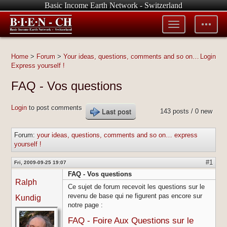
Basic Income Earth Network - Switzerland
Toggle
Toggle
menu
tools
Home
>
Forum
>
Your ideas, questions, comments and so on…
Login
Express yourself !
FAQ - Vos questions
Login
to post comments
Last post
143 posts / 0 new
Forum:
your ideas, questions, comments and so on… express
yourself !
#1
Fri, 2009-09-25 19:07
FAQ - Vos questions
Ralph
Ce sujet de forum recevoit les questions sur le
revenu de base qui ne figurent pas encore sur
Kundig
notre page :
FAQ - Foire Aux Questions sur le