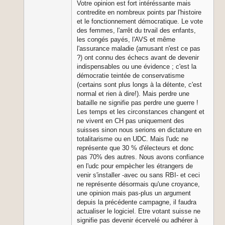
Votre opinion est fort intéréssante mais
contredite en nombreux points par l'histoire
et le fonctionnement démocratique. Le vote
des femmes, l'arrêt du trvail des enfants,
les congés payés, l'AVS et même
l'assurance maladie (amusant n'est ce pas
?) ont connu des échecs avant de devenir
indispensables ou une évidence ; c'est la
démocratie teintée de conservatisme
(certains sont plus longs à la détente, c'est
normal et rien à dire!). Mais perdre une
bataille ne signifie pas perdre une guerre !
Les temps et les circonstances changent et
ne vivent en CH pas uniquement des
suisses sinon nous serions en dictature en
totalitarisme ou en UDC. Mais l'udc ne
représente que 30 % d'électeurs et donc
pas 70% des autres. Nous avons confiance
en l'udc pour empècher les étrangers de
venir s'installer -avec ou sans RBI- et ceci
ne représente désormais qu'une croyance,
une opinion mais pas-plus un argument
depuis la précédente campagne, il faudra
actualiser le logiciel. Etre votant suisse ne
signifie pas devenir écervelé ou adhérer à