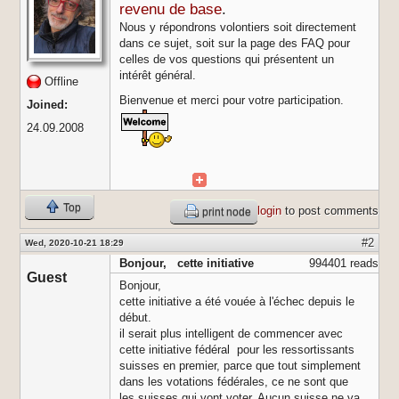
revenu de base
.
Nous y répondrons volontiers soit directement
dans ce sujet, soit sur la page des FAQ pour
celles de vos questions qui présentent un
intérêt général.
Offline
Bienvenue et merci pour votre participation.
Joined:
24.09.2008
Top
login
to post comments
print node
#2
Wed, 2020-10-21 18:29
Bonjour, cette initiative
994401 reads
Guest
Bonjour,
cette initiative a été vouée à l'échec depuis le
début.
il serait plus intelligent de commencer avec
cette initiative fédéral pour les ressortissants
suisses en premier, parce que tout simplement
dans les votations fédérales, ce ne sont que
les suisses qui vont voter. Aucun suisse ne va