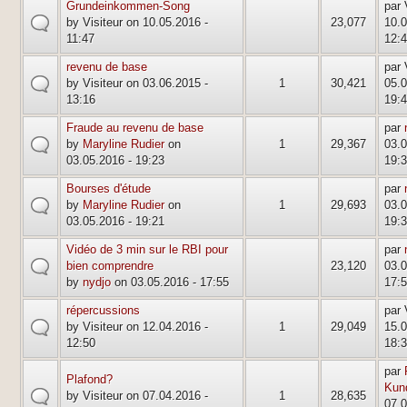
Grundeinkommen-Song
par 
default
by Visiteur on 10.05.2016 -
23,077
10.0
11:47
12:
revenu de base
par 
default
by Visiteur on 03.06.2015 -
1
30,421
05.0
13:16
19:
Fraude au revenu de base
par
default
by
Maryline Rudier
on
1
29,367
03.0
03.05.2016 - 19:23
19:
Bourses d'étude
par
default
by
Maryline Rudier
on
1
29,693
03.0
03.05.2016 - 19:21
19:
Vidéo de 3 min sur le RBI pour
par
default
bien comprendre
23,120
03.0
by
nydjo
on 03.05.2016 - 17:55
17:
répercussions
par 
default
by Visiteur on 12.04.2016 -
1
29,049
15.0
12:50
18:
par
Plafond?
Kun
default
by Visiteur on 07.04.2016 -
1
28,635
07.0