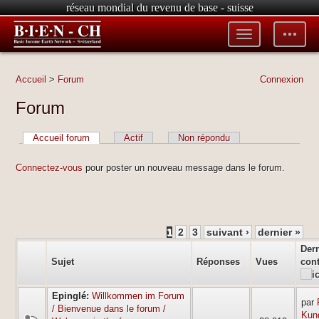
réseau mondial du revenu de base - suisse
Toggle
Toggle
menu
tools
Accueil
>
Forum
Connexion
Forum
Accueil forum
Actif
Non répondu
Connectez-vous
pour poster un nouveau message dans le forum.
1
2
3
suivant ›
dernier »
Der
Sujet
Réponses
Vues
cont
Epinglé:
Willkommen im Forum
par
/ Bienvenue dans le forum /
Kun