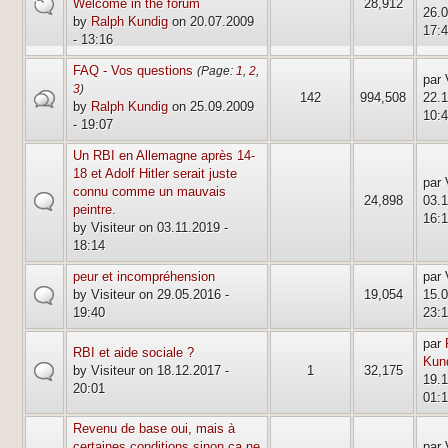
sticky
Welcome in the forum
28,912
26.0
by
Ralph Kundig
on 20.07.2009
17:
- 13:16
FAQ - Vos questions
(Page:
1
,
2
,
par 
3
)
hot
142
994,508
22.1
by
Ralph Kundig
on 25.09.2009
10:
- 19:07
Un RBI en Allemagne après 14-
18 et Adolf Hitler serait juste
par 
connu comme un mauvais
default
24,898
03.1
peintre.
16:
by Visiteur on 03.11.2019 -
18:14
peur et incompréhension
par 
default
by Visiteur on 29.05.2016 -
19,054
15.0
19:40
23:
par
RBI et aide sociale ?
Kun
default
by Visiteur on 18.12.2017 -
1
32,175
19.1
20:01
01:
Revenu de base oui, mais à
certaines conditions sinon ca ne
par 