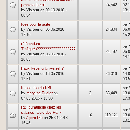
default
passera jamais.
24,542
02.1
by Visiteur on 02.10.2016 -
13:
00:34
Idée pour la suite
par 
default
by Visiteur on 05.06.2016 -
24,804
06.0
17:19
15:
référendum
par 
Trafiqués???????????????????
default
24,192
06.0
by Visiteur on 05.06.2016 -
14:
18:03
Faux Revenu Universel ?
par 
default
by Visiteur on 13.05.2016 -
23,016
14.0
12:51
00:
Imposition du RBI
par 
default
by
Maryline Rudier
on
2
35,448
13.0
07.05.2016 - 15:38
17:
RBI cumulable chez les
par 
salariés. Quid des PC ?
hot
16
110,121
13.0
by
Agora Dio
on 25.04.2016 -
13:
15:48