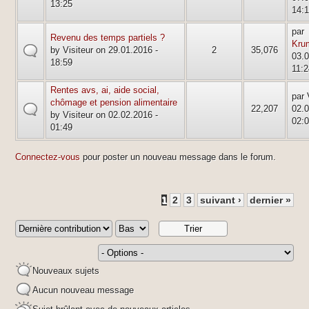
13:25
14:
par
Revenu des temps partiels ?
Kru
default
by Visiteur on 29.01.2016 -
2
35,076
03.0
18:59
11:
Rentes avs, ai, aide social,
par 
chômage et pension alimentaire
default
22,207
02.0
by Visiteur on 02.02.2016 -
02:
01:49
Connectez-vous
pour poster un nouveau message dans le forum.
1
2
3
suivant ›
dernier »
Nouveaux sujets
Aucun nouveau message