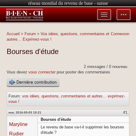
réseau mondial du revenu de base - suisse
Toggle
Toggle
menu
tools
Accueil
>
Forum
>
Vos idées, questions, commentaires et
Connexion
autres… Exprimez-vous !
Bourses d'étude
2 messages / 0 nouveau
Vous devez
vous connecter
pour poster des commentaires
Dernière contribution
Forum:
vos idées, questions, commentaires et autres… exprimez-
vous !
#1
mar, 2016-05-03 19:21
Bourses d'étude
Maryline
Le revenu de base va-t-il supprimer les bourses
d'étude ?
Rudier