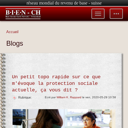
réseau mondial du revenu de base - suisse
Toggle
Toggle
menu
tools
Accueil
Blogs
Un petit topo rapide sur ce que
m'évoque la protection sociale
actuelle, ça vous dit ?
Rubrique:
Ecrit par
William K. Rappard
le ven, 2020-05-29 10:58