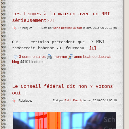
Les femmes à la maison avec un RBI…
sérieusement??!
Rubrique:
Ecrit par
Anne-Beatrice Duparc
le dim, 2016-05-29 19:56
...
le RBI
Oui
certains
prétendent
que
au
.
ramènerait
bobonne
fourneau
[+]
3 commentaires
imprimer
anne-beatrice duparc's
blog
44101 lectures
Le Conseil fédéral dit non ? Votons
oui !
Rubrique:
Ecrit par
Ralph Kundig
le mer, 2016-05-11 05:18