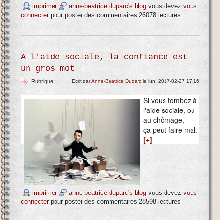
imprimer
anne-beatrice duparc's blog
vous devez
vous
connecter
pour poster des commentaires
26078 lectures
A l'aide sociale, la confiance est
un gros mot !
Rubrique:
Ecrit par
Anne-Beatrice Duparc
le lun, 2017-02-27 17:16
Si vous tombez à
l'aide sociale, ou
au chômage,
ça peut faire mal.
[+]
imprimer
anne-beatrice duparc's blog
vous devez
vous
connecter
pour poster des commentaires
28598 lectures