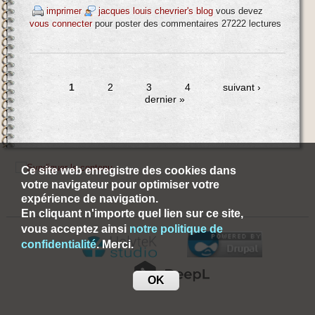
imprimer
jacques louis chevrier's blog
vous devez
vous connecter
pour poster des commentaires
27222 lectures
1
2
3
4
suivant ›
dernier »
Ce site web enregistre des cookies dans
votre navigateur pour optimiser votre
expérience de navigation.
En cliquant n'importe quel lien sur ce site,
vous acceptez ainsi
notre politique de
confidentialité
. Merci.
OK