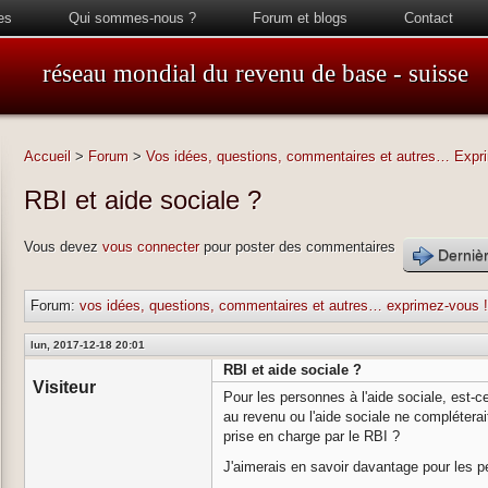
es
Qui sommes-nous ?
Forum et blogs
Contact
réseau mondial du revenu de base - suisse
Accueil
>
Forum
>
Vos idées, questions, commentaires et autres… Expr
RBI et aide sociale ?
Vous devez
vous connecter
pour poster des commentaires
Dernièr
Forum:
vos idées, questions, commentaires et autres… exprimez-vous 
lun, 2017-12-18 20:01
RBI et aide sociale ?
Visiteur
Pour les personnes à l'aide sociale, est-c
au revenu ou l'aide sociale ne compléterai
prise en charge par le RBI ?
J'aimerais en savoir davantage pour les p