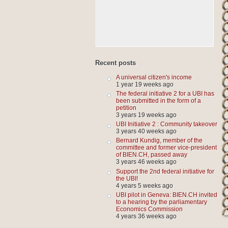
Recent posts
A universal citizen's income
1 year 19 weeks ago
The federal initiative 2 for a UBI has
been submitted in the form of a
petition
3 years 19 weeks ago
UBI Initiative 2 : Community takeover
3 years 40 weeks ago
Bernard Kundig, member of the
committee and former vice-president
of BIEN.CH, passed away
3 years 46 weeks ago
Support the 2nd federal initiative for
the UBI!
4 years 5 weeks ago
UBI pilot in Geneva: BIEN.CH invited
to a hearing by the parliamentary
Economics Commission
4 years 36 weeks ago