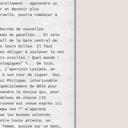
turellement - apprendre un
ir et devenir plus
erselle, pourra remédier à
cherche de nouvelles
peau de gazelles... Et cela
hall de la Gare central de
ns leurs bulles. Il faut
les obliger à soulever le nez
urs oreilles ! Quel monde !
nologiques” ?... De loin,
l, j’aperçois Lysiane, en
e à son tour de signer. Oui,
ssi Philippe, intarissable
 spécialement de Bâle pour
exandre le novice qui, pour
tableau de chasse (13
ersonne est venue exprès ici
ympa non ?” m’apprend
que les bonnes volontés
ontre toute attente, on
e femme, assise sur un banc,