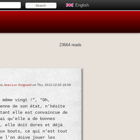
English
23664 reads
 by
Jean-Luc Guignard
on Thu, 2012-12-20 16:09
i même vingt !”, “Oh,
ienne de son état, n’hésite
 tant elle est convaincue de
rai qu’elle a de bonnes
s, elle doit dores et déjà
eux bouts, ce qui n’est tout
ue l’on doive jouer les