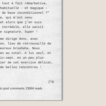
r tout à fait rébarbative,
 habituelle - et magique :
u de base inconditionnel ?”
te, qui m’est venu
 et alors que j’en suis
e incrédule, elle saisit
se signature. Super !
 me dirige donc, avec
lon, lieu de retrouvaille de
leureux brouhaha. Nous
res au total. A lui seul, et
dix-sept, en un peu plus
nier de cet exercice délicat,
 de belles rencontres !
jlg
to post comments
23664 reads