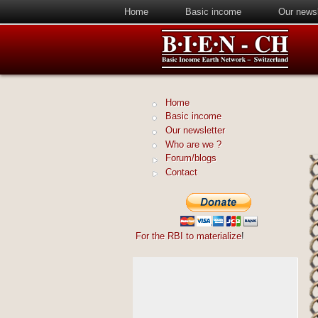
Home
Basic income
Our newsl
Home
Basic income
Our newsletter
Who are we ?
Forum/blogs
Contact
For the RBI to materialize
!