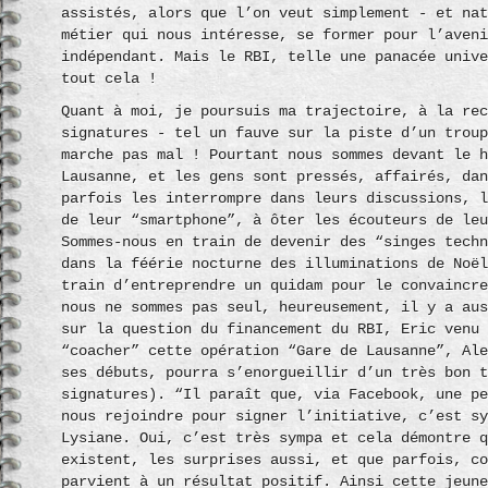
assistés, alors que l’on veut simplement - et na
métier qui nous intéresse, se former pour l’aven
indépendant. Mais le RBI, telle une panacée univ
tout cela !
Quant à moi, je poursuis ma trajectoire, à la re
signatures - tel un fauve sur la piste d’un trou
marche pas mal ! Pourtant nous sommes devant le 
Lausanne, et les gens sont pressés, affairés, da
parfois les interrompre dans leurs discussions, 
de leur “smartphone”, à ôter les écouteurs de le
Sommes-nous en train de devenir des “singes tech
dans la féérie nocturne des illuminations de Noë
train d’entreprendre un quidam pour le convaincr
nous ne sommes pas seul, heureusement, il y a au
sur la question du financement du RBI, Eric venu
“coacher” cette opération “Gare de Lausanne”, Al
ses débuts, pourra s’enorgueillir d’un très bon 
signatures). “Il paraît que, via Facebook, une p
nous rejoindre pour signer l’initiative, c’est s
Lysiane. Oui, c’est très sympa et cela démontre 
existent, les surprises aussi, et que parfois, c
parvient à un résultat positif. Ainsi cette jeun