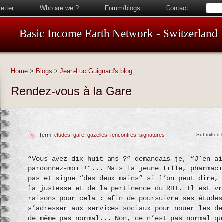
etter
Who are we ?
Forum/blogs
Contact
Basic Income Earth Network - Switzerland
Home
>
Blogs
>
Jean-Luc Guignard's blog
Rendez-vous à la Gare
Term:
études
gare
gazelles
rencontres
signatures
Submitted
“Vous avez dix-huit ans ?” demandais-je, “J’en a
pardonnez-moi !”... Mais la jeune fille, pharmac
pas et signe “des deux mains” si l’on peut dire,
la justesse et de la pertinence du RBI. Il est v
raisons pour cela : afin de poursuivre ses étude
s’adresser aux services sociaux pour nouer les d
de même pas normal... Non, ce n’est pas normal q