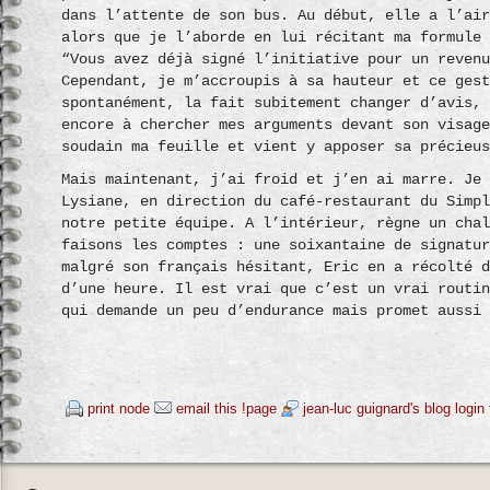
dans l’attente de son bus. Au début, elle a l’ai
alors que je l’aborde en lui récitant ma formule
“Vous avez déjà signé l’initiative pour un reven
Cependant, je m’accroupis à sa hauteur et ce ges
spontanément, la fait subitement changer d’avis,
encore à chercher mes arguments devant son visag
soudain ma feuille et vient y apposer sa précieu
Mais maintenant, j’ai froid et j’en ai marre. Je
Lysiane, en direction du café-restaurant du Simp
notre petite équipe. A l’intérieur, règne un cha
faisons les comptes : une soixantaine de signatu
malgré son français hésitant, Eric en a récolté 
d’une heure. Il est vrai que c’est un vrai routi
qui demande un peu d’endurance mais promet aussi
print node
email this !page
jean-luc guignard's blog
login