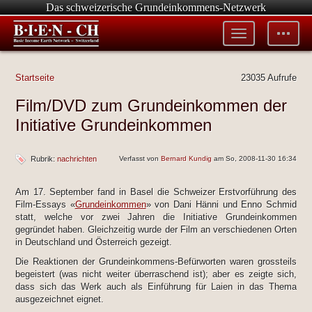
Das schweizerische Grundeinkommens-Netzwerk
Toggle
Toggle
menu
tools
Startseite
23035 Aufrufe
Film/DVD zum Grundeinkommen der
Initiative Grundeinkommen
Rubrik:
nachrichten
Verfasst von
Bernard Kundig
am So, 2008-11-30 16:34
Am 17. September fand in Basel die Schweizer Erstvorführung des
Film-Essays «
Grundeinkommen
» von Dani Hänni und Enno Schmid
statt, welche vor zwei Jahren die Initiative Grundeinkommen
gegründet haben. Gleichzeitig wurde der Film an verschiedenen Orten
in Deutschland und Österreich gezeigt.
Die Reaktionen der Grundeinkommens-Befürworten waren grossteils
begeistert (was nicht weiter überraschend ist); aber es zeigte sich,
dass sich das Werk auch als Einführung für Laien in das Thema
ausgezeichnet eignet.