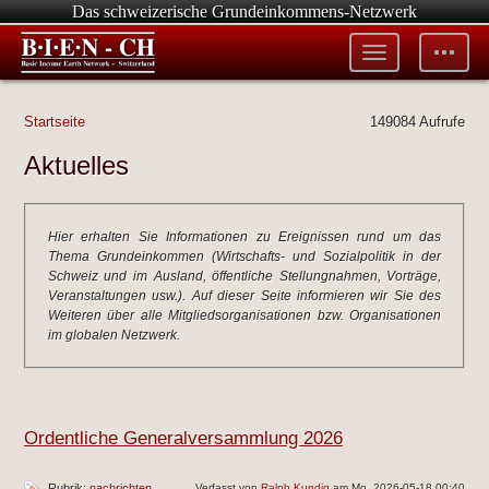
Das schweizerische Grundeinkommens-Netzwerk
Toggle
Toggle
menu
tools
Startseite
149084 Aufrufe
Aktuelles
Hier erhalten Sie Informationen zu Ereignissen rund um das
Thema Grundeinkommen (Wirtschafts- und Sozialpolitik in der
Schweiz und im Ausland, öffentliche Stellungnahmen, Vorträge,
Veranstaltungen usw.). Auf dieser Seite informieren wir Sie des
Weiteren über alle Mitgliedsorganisationen bzw. Organisationen
im globalen Netzwerk.
Ordentliche Generalversammlung 2026
Rubrik:
nachrichten
Verfasst von
Ralph Kundig
am Mo, 2026-05-18 00:40