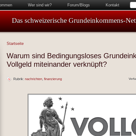
kommen
Wer sind wir?
Forum/Blogs
Kontakt
Das schweizerische Grundeinkommens-Ne
Startseite
Warum sind Bedingungsloses Grundei
Vollgeld miteinander verknüpft?
Rubrik:
nachrichten
finanzierung
Verf