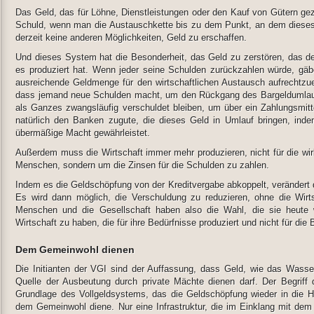
Das Geld, das für Löhne, Dienstleistungen oder den Kauf von Gütern gez
Schuld, wenn man die Austauschkette bis zu dem Punkt, an dem dieses 
derzeit keine anderen Möglichkeiten, Geld zu erschaffen.
Und dieses System hat die Besonderheit, das Geld zu zerstören, das de
es produziert hat. Wenn jeder seine Schulden zurückzahlen würde, gä
ausreichende Geldmenge für den wirtschaftlichen Austausch aufrechtzuer
dass jemand neue Schulden macht, um den Rückgang des Bargeldumlauf
als Ganzes zwangsläufig verschuldet bleiben, um über ein Zahlungsmi
natürlich den Banken zugute, die dieses Geld in Umlauf bringen, in
übermäßige Macht gewährleistet.
Außerdem muss die Wirtschaft immer mehr produzieren, nicht für die wir
Menschen, sondern um die Zinsen für die Schulden zu zahlen.
Indem es die Geldschöpfung von der Kreditvergabe abkoppelt, verändert 
Es wird dann möglich, die Verschuldung zu reduzieren, ohne die Wir
Menschen und die Gesellschaft haben also die Wahl, die sie heute
Wirtschaft zu haben, die für ihre Bedürfnisse produziert und nicht für d
Dem Gemeinwohl dienen
Die Initianten der VGI sind der Auffassung, dass Geld, wie das Wasser,
Quelle der Ausbeutung durch private Mächte dienen darf. Der Begriff de
Grundlage des Vollgeldsystems, das die Geldschöpfung wieder in die Hä
dem Gemeinwohl diene. Nur eine Infrastruktur, die im Einklang mit dem A