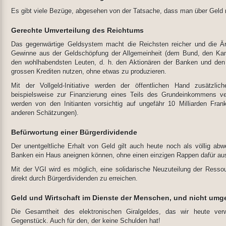
Es gibt viele Bezüge, abgesehen von der Tatsache, dass man über Geld r
Gerechte Umverteilung des Reichtums
Das gegenwärtige Geldsystem macht die Reichsten reicher und die Är
Gewinne aus der Geldschöpfung der Allgemeinheit (dem Bund, den Ka
den wohlhabendsten Leuten, d. h. den Aktionären der Banken und den 
grossen Krediten nutzen, ohne etwas zu produzieren.
Mit der Vollgeld-Initiative werden der öffentlichen Hand zusätzli
beispielsweise zur Finanzierung eines Teils des Grundeinkommens 
werden von den Initianten vorsichtig auf ungefähr 10 Milliarden Fran
anderen Schätzungen).
Befürwortung einer Bürgerdividende
Der unentgeltliche Erhalt von Geld gilt auch heute noch als völlig ab
Banken ein Haus aneignen können, ohne einen einzigen Rappen dafür au
Mit der VGI wird es möglich, eine solidarische Neuzuteilung der Resso
direkt durch Bürgerdividenden zu erreichen.
Geld und Wirtschaft im Dienste der Menschen, und nicht umge
Die Gesamtheit des elektronischen Giralgeldes, das wir heute ve
Gegenstück. Auch für den, der keine Schulden hat!