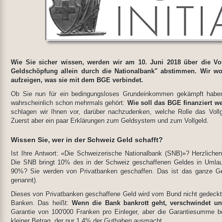
Wie Sie sicher wissen, werden wir am 10. Juni 2018 über die Vollg
Geldschöpfung allein durch die Nationalbank" abstimmen. Wir woll
aufzeigen, was sie mit dem BGE verbindet.
Ob Sie nun für ein bedingungsloses Grundeinkommen gekämpft haben 
wahrscheinlich schon mehrmals gehört:
Wie soll das BGE finanziert w
schlagen wir Ihnen vor, darüber nachzudenken, welche Rolle das Vollg
Zuerst aber ein paar Erklärungen zum Geldsystem und zum Vollgeld.
Wissen Sie, wer in der Schweiz Geld schafft?
Ist Ihre Antwort: «Die Schweizerische Nationalbank (SNB)»? Herzlichen
Die SNB bringt 10% des in der Schweiz geschaffenen Geldes in Umla
90%? Sie werden von Privatbanken geschaffen. Das ist das ganze Ge
genannt).
Dieses von Privatbanken geschaffene Geld wird vom Bund nicht gedeckt u
Banken. Das heißt:
Wenn die Bank bankrott geht, verschwindet un
Garantie von 100'000 Franken pro Einleger, aber die Garantiesumme bet
kleiner Betrag, der nur 1,4% der Guthaben ausmacht...