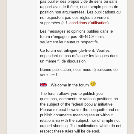
pas publier des propos vide de sens ou sans
rapport avec le thème, ni de simple prises de
position non argumentées. Les publications qui
ne respectent pas ces règles se verront
supprimées (c.f.
conditions d'utilisation
).
Les messages et opinions publiés dans le
forum n'engagent pas BIEN-CH mais
seulement leur auteurs respectifs.
Ce forum est trilingue (de-fr-en). Veuillez
cependant ne pas mélanger les langues dans
un même fil de discussion.
Bonne publication, nous nous réjouissons de
vous lire !
Welcome in the forum
The forum allows you to publish your
questions, comments or various positions on
the subject of the federal popular initiative.
Please respect however the netiquette and not
publish comments meaningless or without
relationship with the subject, nor of simple not
argued shooting. The publications which do not
respect these rules will be deleted.