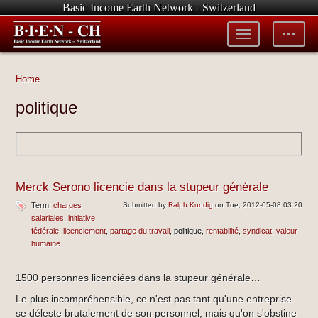
Basic Income Earth Network - Switzerland
Toggle
Toggle
menu
tools
Home
politique
Merck Serono licencie dans la stupeur générale
Term:
charges
Submitted by
Ralph Kundig
on Tue, 2012-05-08 03:20
salariales
initiative
fédérale
licenciement
partage du travail
politique
rentabilité
syndicat
valeur
humaine
1500 personnes licenciées dans la stupeur générale…
Le plus incompréhensible, ce n'est pas tant qu'une entreprise
se déleste brutalement de son personnel, mais qu'on s'obstine