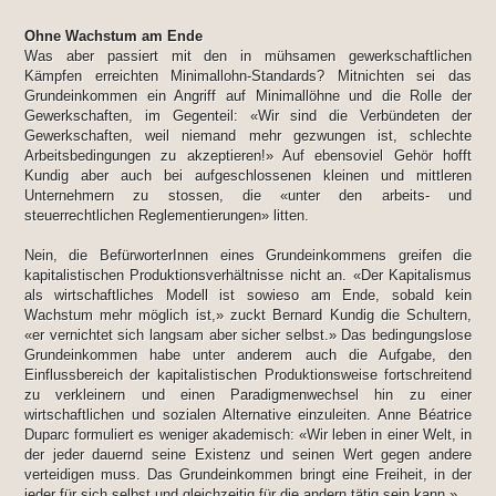
Ohne Wachstum am Ende
Was aber passiert mit den in mühsamen gewerkschaftlichen
Kämpfen erreichten Minimallohn-Standards? Mitnichten sei das
Grundeinkommen ein Angriff auf Minimallöhne und die Rolle der
Gewerkschaften, im Gegenteil: «Wir sind die Verbündeten der
Gewerkschaften, weil niemand mehr gezwungen ist, schlechte
Arbeitsbedingungen zu akzeptieren!» Auf ebensoviel Gehör hofft
Kundig aber auch bei aufgeschlossenen kleinen und mittleren
Unternehmern zu stossen, die «unter den arbeits- und
steuerrechtlichen Reglementierungen» litten.
Nein, die BefürworterInnen eines Grundeinkommens greifen die
kapitalistischen Produktionsverhältnisse nicht an. «Der Kapitalismus
als wirtschaftliches Modell ist sowieso am Ende, sobald kein
Wachstum mehr möglich ist,» zuckt Bernard Kundig die Schultern,
«er vernichtet sich langsam aber sicher selbst.» Das bedingungslose
Grundeinkommen habe unter anderem auch die Aufgabe, den
Einflussbereich der kapitalistischen Produktionsweise fortschreitend
zu verkleinern und einen Paradigmenwechsel hin zu einer
wirtschaftlichen und sozialen Alternative einzuleiten. Anne Béatrice
Duparc formuliert es weniger akademisch: «Wir leben in einer Welt, in
der jeder dauernd seine Existenz und seinen Wert gegen andere
verteidigen muss. Das Grundeinkommen bringt eine Freiheit, in der
jeder für sich selbst und gleichzeitig für die andern tätig sein kann.»