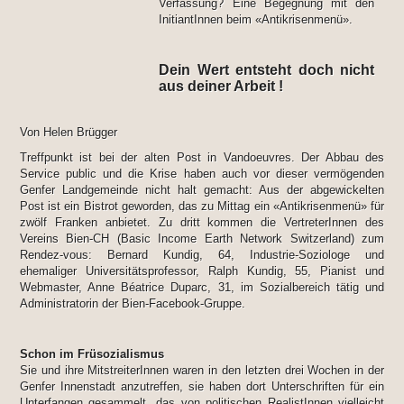
Verfassung? Eine Begegnung mit den
InitiantInnen beim «Antikrisenmenü».
Dein Wert entsteht doch nicht
aus deiner Arbeit !
Von Helen Brügger
Treffpunkt ist bei der alten Post in Vandoeuvres. Der Abbau des
Service public und die Krise haben auch vor dieser vermögenden
Genfer Landgemeinde nicht halt gemacht: Aus der abgewickelten
Post ist ein Bistrot geworden, das zu Mittag ein «Antikrisenmenü» für
zwölf Franken anbietet. Zu dritt kommen die VertreterInnen des
Vereins Bien-CH (Basic Income Earth Network Switzerland) zum
Rendez-vous: Bernard Kundig, 64, Industrie-Soziologe und
ehemaliger Universitätsprofessor, Ralph Kundig, 55, Pianist und
Webmaster, Anne Béatrice Duparc, 31, im Sozialbereich tätig und
Administratorin der Bien-Facebook-Gruppe.
Schon im Früsozialismus
Sie und ihre MitstreiterInnen waren in den letzten drei Wochen in der
Genfer Innenstadt anzutreffen, sie haben dort Unterschriften für ein
Unterfangen gesammelt, das von politischen RealistInnen vielleicht