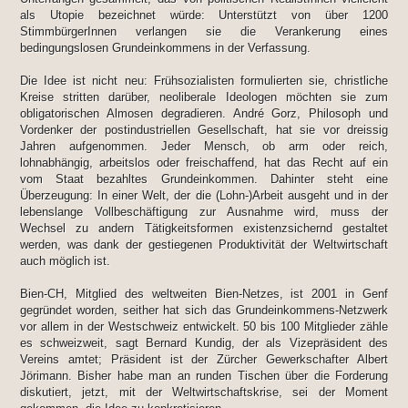
als Utopie bezeichnet würde: Unterstützt von über 1200
StimmbürgerInnen verlangen sie die Verankerung eines
bedingungslosen Grundeinkommens in der Verfassung.
Die Idee ist nicht neu: Frühsozialisten formulierten sie, christliche
Kreise stritten darüber, neoliberale Ideologen möchten sie zum
obligatorischen Almosen degradieren. André Gorz, Philosoph und
Vordenker der postindustriellen Gesellschaft, hat sie vor dreissig
Jahren aufgenommen. Jeder Mensch, ob arm oder reich,
lohnabhängig, arbeitslos oder freischaffend, hat das Recht auf ein
vom Staat bezahltes Grundeinkommen. Dahinter steht eine
Überzeugung: In einer Welt, der die (Lohn-)Arbeit ausgeht und in der
lebenslange Vollbeschäftigung zur Ausnahme wird, muss der
Wechsel zu andern Tätigkeitsformen existenzsichernd gestaltet
werden, was dank der gestiegenen Produktivität der Weltwirtschaft
auch möglich ist.
Bien-CH, Mitglied des weltweiten Bien-Netzes, ist 2001 in Genf
gegründet worden, seither hat sich das Grundeinkommens-Netzwerk
vor allem in der Westschweiz entwickelt. 50 bis 100 Mitglieder zähle
es schweizweit, sagt Bernard Kundig, der als Vizepräsident des
Vereins amtet; Präsident ist der Zürcher Gewerkschafter Albert
Jörimann. Bisher habe man an runden Tischen über die Forderung
diskutiert, jetzt, mit der Weltwirtschaftskrise, sei der Moment