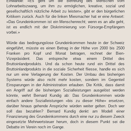
Einwände: «Es geht um die Befreiung des Menschen vom
Lohnarbeitszwang, um ihm zu ermöglichen, kreative, sozial und
gesellschaftlich nützliche Arbeit zu leisten», gibt er den bürgerlichen
Kritikern zurück. Auch für die linken Miesmacher hat er eine Antwort:
«Das Grundeinkommen ist ein Menschenrecht; wenn es an alle geht,
ist es endlich mit der Diskriminierung von Fürsorge-Empfängern
vorbei.»
Würde das bedingungslose Grundeinkommen heute in der Schweiz
eingeführt, müsste es einen Betrag in der Höhe von 2000 bis 2500
Franken pro Kopf und Monat betragen, rechnet der Bien-
Vizepräsident. Das entspreche etwa einem Drittel des
Bruttoinlandprodukts. Und da schon heute rund ein Drittel des
Bruttoinlandprodukts in die soziale Sicherheit fliesse, handle es sich
nur um eine Verlagerung der Kosten. Der Umbau des bisherigen
Systems würde also nicht mehr kosten, sondern im Gegenteil
Einsparungen in der Administration erlauben. Die Kritik, dass damit
ein Angriff auf die bisherigen Sozialleistungen ausgelöst werden
könnte, wehrt Bernard Kundig ab: Das Grundeinkommen würde
einfach andere Sozialleistungen «bis zu dieser Höhe» ersetzen,
darüber hinaus gehende Ansprüche würden weiter gelten. Doch wer
soll das bezahlen? Bernard Kundig denkt am Modell einer
Finanzierung des Grundeinkommens durch eine nur zu diesem Zweck
eingesetzte Mehrwertsteuer herum, doch in diesem Punkt sei die
Debatte im Verein noch im Gange.