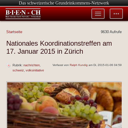
Das schweizerische Grundeinkommens-Netzwerk
Toggle
Toggle
menu
tools
Startseite
9630 Aufrufe
Nationales Koordinationstreffen am
17. Januar 2015 in Zürich
Rubrik:
nachrichten
Verfasst von
Ralph Kundig
am Di, 2015-01-06 04:59
schweiz
volksinitiative