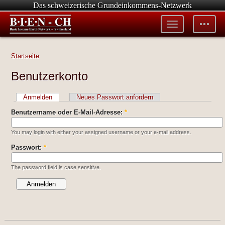
Das schweizerische Grundeinkommens-Netzwerk
Toggle
Toggle
menu
tools
Startseite
Benutzerkonto
Anmelden
Neues Passwort anfordern
Benutzername oder E-Mail-Adresse:
*
You may login with either your assigned username or your e-mail address.
Passwort:
*
The password field is case sensitive.