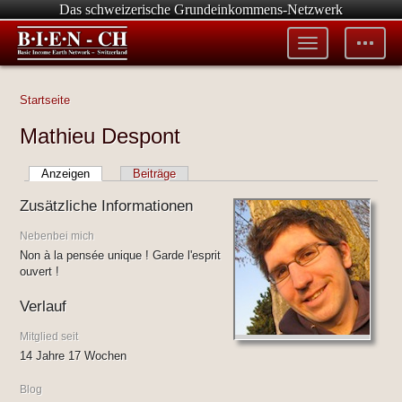
Das schweizerische Grundeinkommens-Netzwerk
Toggle
Toggle
menu
tools
Startseite
Mathieu Despont
Anzeigen
Beiträge
Zusätzliche Informationen
Nebenbei mich
Non à la pensée unique ! Garde l'esprit
ouvert !
Verlauf
Mitglied seit
14 Jahre 17 Wochen
Blog