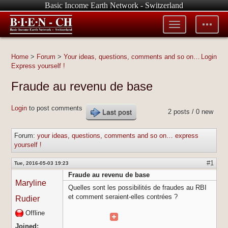
Basic Income Earth Network - Switzerland
Toggle
Toggle
menu
tools
Home
>
Forum
>
Your ideas, questions, comments and so on…
Login
Express yourself !
Fraude au revenu de base
Login
to post comments
Last post
2 posts / 0 new
Forum:
your ideas, questions, comments and so on… express
yourself !
#1
Tue, 2016-05-03 19:23
Fraude au revenu de base
Maryline
Quelles sont les possibilités de fraudes au RBI
et comment seraient-elles contrées ?
Rudier
Offline
Joined: