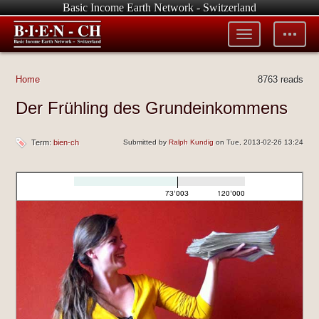
Basic Income Earth Network - Switzerland
Toggle
Toggle
menu
tools
Home
8763 reads
Der Frühling des Grundeinkommens
Term:
bien-ch
Submitted by
Ralph Kundig
on Tue, 2013-02-26 13:24