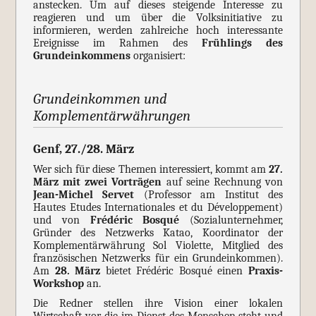
anstecken. Um auf dieses steigende Interesse zu
reagieren und um über die Volksinitiative zu
informieren, werden zahlreiche hoch interessante
Ereignisse im Rahmen des
Frühlings des
Grundeinkommens
organisiert:
Grundeinkommen und
Komplementärwährungen
Genf, 27./28. März
Wer sich für diese Themen interessiert, kommt am
27.
März mit zwei Vorträgen
auf seine Rechnung von
Jean-Michel Servet
(Professor am Institut des
Hautes Etudes Internationales et du Développement)
und von
Frédéric Bosqué
(Sozialunternehmer,
Gründer des Netzwerks Katao, Koordinator der
Komplementärwährung Sol Violette, Mitglied des
französischen Netzwerks für ein Grundeinkommen).
Am
28. März
bietet Frédéric Bosqué einen
Praxis-
Workshop
an.
Die Redner stellen ihre Vision einer lokalen
Wirtschaft vor, die im Dienst des Menschen steht und