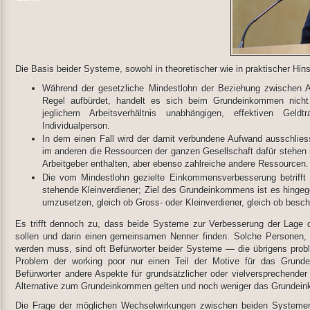
Die Basis beider Systeme, sowohl in theoretischer wie in praktischer Hins
Während der gesetzliche Mindestlohn der Beziehung zwischen A
Regel aufbürdet, handelt es sich beim Grundeinkommen nich
jeglichem Arbeitsverhältnis unabhängigen, effektiven Geld
Individualperson.
In dem einen Fall wird der damit verbundene Aufwand ausschlies
im anderen die Ressourcen der ganzen Gesellschaft dafür stehen m
Arbeitgeber enthalten, aber ebenso zahlreiche andere Ressourcen.
Die vom Mindestlohn gezielte Einkommensverbesserung betrifft a
stehende Kleinverdiener; Ziel des Grundeinkommens ist es hingeg
umzusetzen, gleich ob Gross- oder Kleinverdiener, gleich ob beschä
Es trifft dennoch zu, dass beide Systeme zur Verbesserung der Lage d
sollen und darin einen gemeinsamen Nenner finden. Solche Personen, 
werden muss, sind oft Befürworter beider Systeme — die übrigens prob
Problem der working poor nur einen Teil der Motive für das Grund
Befürworter andere Aspekte für grundsätzlicher oder vielversprechender 
Alternative zum Grundeinkommen gelten und noch weniger das Grundei
Die Frage der möglichen Wechselwirkungen zwischen beiden Systemen 