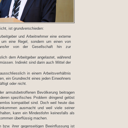
icht, ist grundverschieden:
rbeitgeber und Arbeitnehmer eine externe
t um eine Regel, sondern um einen von
transfer von der Gesellschaft hin zur
slich dem Arbeitgeber angelastet, während
üssen. Indirekt sind darin auch Mittel der
usschliesslich in einem Arbeitsverhältnis
en, ein Grundrecht eines jeden Einwohners
ftigt oder nicht.
er armutsbetroffenen Bevölkerung beitragen
deren spezifisches Problem dringend gelöst
lemlos kompatibel sind. Doch weil heute das
einkommen ausmacht und weil viele seiner
halten, kann ein Mindestlohn keinesfalls als
nkommen überflüssig machen.
bzw. ihrer gegenseitigen Beeinflussung ist