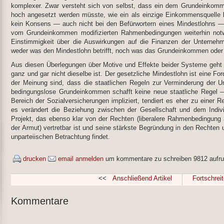
komplexer. Zwar versteht sich von selbst, dass ein dem Grundeinkomm
hoch angesetzt werden müsste, wie ein als einzige Einkommensquelle k
kein Konsens — auch nicht bei den Befürwortern eines Mindestlohns — 
vom Grundeinkommen modifizierten Rahmenbedingungen weiterhin notw
Einstimmigkeit über die Auswirkungen auf die Finanzen der Unterneh
weder was den Mindestlohn betrifft, noch was das Grundeinkommen ode
Aus diesen Überlegungen über Motive und Effekte beider Systeme geht kl
ganz und gar nicht dieselbe ist. Der gesetzliche Mindestlohn ist eine For
der Meinung sind, dass die staatlichen Regeln zur Verminderung der U
bedingungslose Grundeinkommen schafft keine neue staatliche Regel 
Bereich der Sozialversicherungen impliziert, tendiert es eher zu einer 
es verändert die Beziehung zwischen der Gesellschaft und dem Indi
Projekt, das ebenso klar von der Rechten (liberalere Rahmenbedingung 
der Armut) vertretbar ist und seine stärkste Begründung in den Rechten
unparteiischen Betrachtung findet.
drucken
email
anmelden
um kommentare zu schreiben
9812 aufru
<<
Anschließend Artikel
Fortschreit
Kommentare