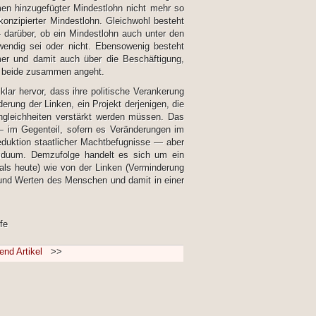
en hinzugefügter Mindestlohn nicht mehr so
onzipierter Mindestlohn. Gleichwohl besteht
darüber, ob ein Mindestlohn auch unter den
endig sei oder nicht. Ebensowenig besteht
mer und damit auch über die Beschäftigung,
r beide zusammen angeht.
ar hervor, dass ihre politische Verankerung
derung der Linken, ein Projekt derjenigen, die
ngleichheiten verstärkt werden müssen. Das
— im Gegenteil, sofern es Veränderungen im
Reduktion staatlicher Machtbefugnisse — aber
viduum. Demzufolge handelt es sich um ein
als heute) wie von der Linken (Verminderung
 und Werten des Menschen und damit in einer
fe
end Artikel
>>