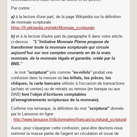
Par contre :
a)
à la lecture d'une part, de la page Wikipédia sur la définition
de monnaie scripturale :
https://fr.wikipedia.org/wiki/Monnaie_scripturale
b)
et à la lecture d'autre part du paragraphe 6 dans votre article
ci-dessus :
''L'’Initiative Monnaie Pleine propose de
transformer toute la monnaie scripturale qui circule
aujourd’hui sur nos comptes courants en de la vraie
monnaie, de la monnaie légale et garantie, créée par la
BNS.''
...le mot
''scriptural''
pris comme
''ex-nihilo'
' produit une
confusion dans la mesure où
les billets, les pièces, les
chèques, la carte bancaire
utilisés à l'occasion de transactions
(achats et ventes) ou de retraits ou remise (en banque ou aux
DAB)
font l'objet d'écritures comptables
(d'enregistrements scripturaux de la monnaie).
Corfirme ma remarque, la définition du mot
''scriptural''
donnée
par le Larousse en ligne
:
http://www.larousse.fr/dictionnaires/francais/scriptural_scripturale_sc
Aussi, pour s'épargner cette confusion, peut-être devrions-nous
nommer la masse partie de l'argent en circulation et issue de