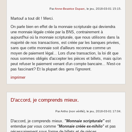
Par
Anne-Beatrice Duparc
, le jeu, 2018-03-01 15:15.
Martouf a tout dit ! Merci.
On parle bien en effet de la monnaie scripturale qui deviendra
une monnaie légale créée par la BNS, contrairement à
aujourd'hui où la monnaie scripturale, que nous utilisons dans la
majorité de nos transactions, est créée par les banques privées,
sans que cette monnaie soit d'ailleurs reconnue comme un
moyen de paiement légal... Lors d'une transaction, la loi dit que
nous sommes obligés d'accepter les pièces et billets, mais qu'on
peut refuser le paiement venant d'un compte bancaire... N'est-ce
pas fascinant? Et la plupart des gens l'ignorent.
imprimer
D'accord, je comprends mieux.
Par Artho (non vérifié), le jeu, 2018-03-01 17:04.
D'accord, je comprends mieux.
''
Monnaie scripturale''
est
entendue par vous comme
''Monnaie créée ex-nihilo'
' et pas
nécessairement sous forme de billets et de pièces.