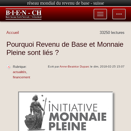
réseau mondial du revenu de base - suisse
Toggle
Toggle
menu
tools
Accueil
33250 lectures
Pourquoi Revenu de Base et Monnaie
Pleine sont liés ?
Rubrique:
Ecrit par
Anne-Beatrice Duparc
le dim, 2018-02-25 15:07
actualités
financement