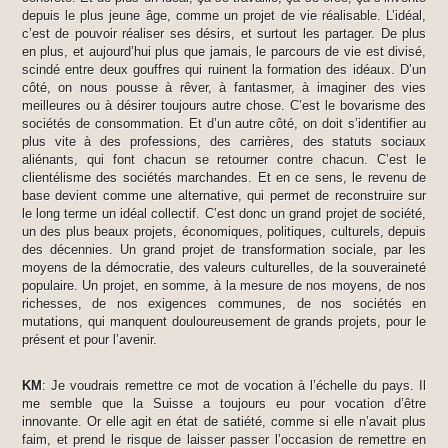
depuis le plus jeune âge, comme un projet de vie réalisable. L’idéal,
c’est de pouvoir réaliser ses désirs, et surtout les partager. De plus
en plus, et aujourd’hui plus que jamais, le parcours de vie est divisé,
scindé entre deux gouffres qui ruinent la formation des idéaux. D’un
côté, on nous pousse à rêver, à fantasmer, à imaginer des vies
meilleures ou à désirer toujours autre chose. C’est le bovarisme des
sociétés de consommation. Et d’un autre côté, on doit s’identifier au
plus vite à des professions, des carrières, des statuts sociaux
aliénants, qui font chacun se retourner contre chacun. C’est le
clientélisme des sociétés marchandes. Et en ce sens, le revenu de
base devient comme une alternative, qui permet de reconstruire sur
le long terme un idéal collectif. C’est donc un grand projet de société,
un des plus beaux projets, économiques, politiques, culturels, depuis
des décennies. Un grand projet de transformation sociale, par les
moyens de la démocratie, des valeurs culturelles, de la souveraineté
populaire. Un projet, en somme, à la mesure de nos moyens, de nos
richesses, de nos exigences communes, de nos sociétés en
mutations, qui manquent douloureusement de grands projets, pour le
présent et pour l’avenir.
KM
: Je voudrais remettre ce mot de vocation à l’échelle du pays. Il
me semble que la Suisse a toujours eu pour vocation d’être
innovante. Or elle agit en état de satiété, comme si elle n’avait plus
faim, et prend le risque de laisser passer l’occasion de remettre en