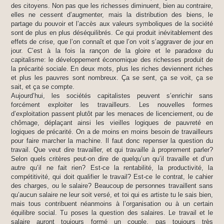
des citoyens. Non pas que les richesses diminuent, bien au contraire,
elles ne cessent d’augmenter, mais la distribution des biens, le
partage du pouvoir et l’accès aux valeurs symboliques de la société
sont de plus en plus déséquilibrés. Ce qui produit inévitablement des
effets de crise, que l’on connaît et que l’on voit s’aggraver de jour en
jour. C’est à la fois la rançon de la gloire et le paradoxe du
capitalisme: le développement économique des richesses produit de
la précarité sociale. En deux mots, plus les riches deviennent riches
et plus les pauvres sont nombreux. Ça se sent, ça se voit, ça se
sait, et ça se compte.
Aujourd’hui, les sociétés capitalistes peuvent s’enrichir sans
forcément exploiter les travailleurs. Les nouvelles formes
d’exploitation passent plutôt par les menaces de licenciement, ou de
chômage, déplaçant ainsi les vieilles logiques de pauvreté en
logiques de précarité. On a de moins en moins besoin de travailleurs
pour faire marcher la machine. Il faut donc repenser la question du
travail. Que veut dire travailler, et qui travaille à proprement parler?
Selon quels critères peut-on dire de quelqu’un qu’il travaille et d’un
autre qu’il ne fait rien? Est-ce la rentabilité, la productivité, la
compétitivité, qui doit qualifier le travail? Est-ce le contrat, le cahier
des charges, ou le salaire? Beaucoup de personnes travaillent sans
qu’aucun salaire ne leur soit versé, et toi qui es artiste tu le sais bien,
mais tous contribuent néanmoins à l’organisation ou à un certain
équilibre social. Tu poses la question des salaires. Le travail et le
salaire auront toujours formé un couple, pas toujours très