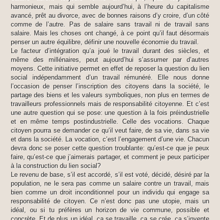
harmonieux, mais qui semble aujourd’hui, à l’heure du capitalisme
avancé, prêt au divorce, avec de bonnes raisons d’y croire, d’un côté
comme de l’autre. Pas de salaire sans travail ni de travail sans
salaire. Mais les choses ont changé, à ce point qu’il faut désormais
penser un autre équilibre, définir une nouvelle économie du travail.
Le facteur d’intégration qu’a joué le travail durant des siècles, et
même des millénaires, peut aujourd’hui s’assumer par d’autres
moyens. Cette initiative permet en effet de reposer la question du lien
social indépendamment d’un travail rémunéré. Elle nous donne
l’occasion de penser l’inscription des citoyens dans la société, le
partage des biens et les valeurs symboliques, non plus en termes de
travailleurs professionnels mais de responsabilité citoyenne. Et c’est
une autre question qui se pose: une question à la fois préindustrielle
et en même temps postindustrielle. Celle des vocations. Chaque
citoyen pourra se demander ce qu’il veut faire, de sa vie, dans sa vie
et dans la société. La vocation, c’est l’engagement d’une vie. Chacun
devra donc se poser cette question troublante: qu’est-ce que je peux
faire, qu’est-ce que j’aimerais partager, et comment je peux participer
à la construction du lien social?
Le revenu de base, s’il est accordé, s’il est voté, décidé, désiré par la
population, ne le sera pas comme un salaire contre un travail, mais
bien comme un droit inconditionnel pour un individu qui engage sa
responsabilité de citoyen. Ce n’est donc pas une utopie, mais un
idéal, ou si tu préfères un horizon de vie commune, possible et
concrète. Et de plus un idéal, ça se travaille, ça se crée, ça s’invente