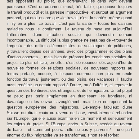
des opposants au projet, que dorénavant les gens vont devenir
paresseux. C’est un argument moral, très faible, qui oppose toujours
le travail productif et la paresse improductive, et surtout un argument
pastoral, qui croit encore que «le travail, c’est la santé», même quand
il n’y en a plus. Le travail, c’est pas la santé – toutes les caisses
maladies nous le confirment. Le revenu de base est aujourd’hui
l’alternative d’une situation sociale qui deviendra demain
incontournable. La difficulté la plus grande ne sera pas de «trouver de
l’argent» – des milliers d’économistes, de sociologues, de politiques,
y travaillent depuis des années, avec des programmes et des plans
d’action concrets –, mais bien de préparer les conditions sociales du
projet. Le plus difficile, en effet, c’est de repenser dès aujourd’hui de
nouvelles formes de relations sociales, de nouveaux rapports au
temps partagé, occupé, à l’espace commun, non plus en seule
fonction du travail justement, ou des loisirs, des vacances. Il faudra
aussi redéfinir un certain rapport à l’autre, ou à l’altérité, et reposer la
question des frontières, des étrangers, et de l’émigration. Un tel projet
ne peux pas tenir simplement en durcissant les frontières, ni
davantage en les ouvrant aveuglément, mais bien en repensant la
question européenne des migrations. L’exemple fabuleux d’une
Suisse qui dirait «oui» au revenu de base, inévitablement rebondira
sur l’Europe, qui elle aussi examine en ce moment et sérieusement
les enjeux du projet. Si l’Europe, après la Suisse, accède au revenu
de base – et comment pourra-t-elle ne pas y parvenir? – une part
énorme du flux migratoire va se transformer, sinon se résorber.