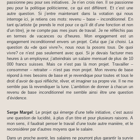
passionne peu pour ses initiatives. Je n’en crois rien. Il se passionne
peu pour la politique politicienne, ce qui est différent. Et c’est une
autre question. Si j’entre maintenant dans la votation qui nous
interroge ici, je retiens ces mots: revenu – base – inconditionnel. En
tant qu’artiste (je prends le mot pour ce qu’il dit d’une fonction et non
d’un titre), je ne compte pas mes jours de travail. Je ne réfléchis pas
en termes de vacances ou d’heures. Mon engagement est un
engagement inconditionnel envers un projet. Celui que j’ai choisi. La
question du «de quoi vivre?», nous nous la posons tous. De quoi
vivre? ce n’est pas seulement avec quoi. Si je devais facturer mes
heures à un employeur, j’atteindrais un salaire mensuel de plus de 10
000 francs suisses. Mais ce n’est pas là mon projet. Travailler –
consommer – retraiter – n’est pas mon projet. Mon revenu de base
répond à mes besoins de base et je revendique pour toutes et tous le
droit d’avoir de quoi réfléchir, rêver, et imaginer sa propre vie. Il ne me
semble pas là revendiquer la lune. L’ambition de donner à chacun un
revenu de base inconditionnel me semble ainsi être une question
d’évidence.
Serge Margel
: Le projet qui émerge d’une telle initiative, c’est aussi
une question de lucidité, à plus d’un titre et pour plusieurs raisons. A
mon sens, il faudrait penser le travail d’une toute autre manière, et le
reconsidérer par d’autres moyens que le salaire.
Dans un proche avenir, les salaires ne pourront plus garantir la survie