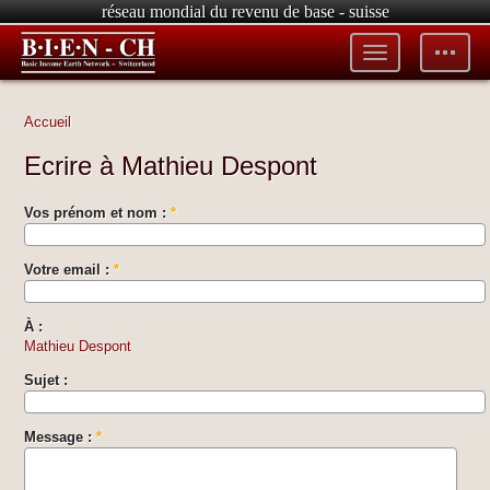
réseau mondial du revenu de base - suisse
Toggle
Toggle
menu
tools
Accueil
Ecrire à Mathieu Despont
Vos prénom et nom :
*
Votre email :
*
À :
Mathieu Despont
Sujet :
Message :
*