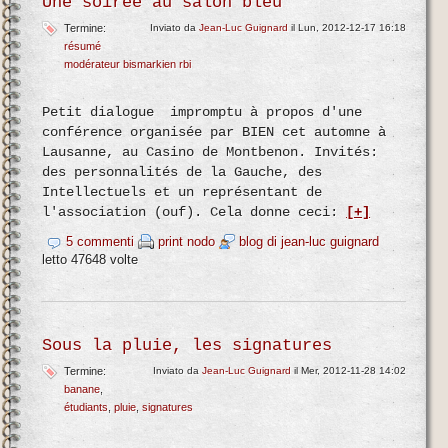
Une soirée au salon bleu
Termine:
Inviato da
Jean-Luc Guignard
il Lun, 2012-12-17 16:18
résumé
modérateur bismarkien rbi
Petit dialogue impromptu à propos d'une
conférence organisée par BIEN cet automne à
Lausanne, au Casino de Montbenon. Invités:
des personnalités de la Gauche, des
Intellectuels et un représentant de
l'association (ouf). Cela donne ceci:
[+]
5 commenti
print nodo
blog di jean-luc guignard
letto 47648 volte
Sous la pluie, les signatures
Termine:
Inviato da
Jean-Luc Guignard
il Mer, 2012-11-28 14:02
banane
étudiants
pluie
signatures