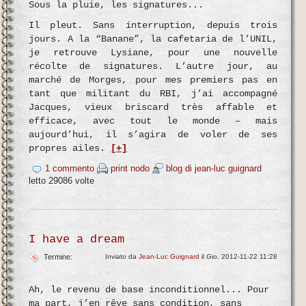
Sous la pluie, les signatures...
Il pleut. Sans interruption, depuis trois
jours. A la “Banane”, la cafetaria de l’UNIL,
je retrouve Lysiane, pour une nouvelle
récolte de signatures. L’autre jour, au
marché de Morges, pour mes premiers pas en
tant que militant du RBI, j’ai accompagné
Jacques, vieux briscard très affable et
efficace, avec tout le monde – mais
aujourd’hui, il s’agira de voler de ses
propres ailes.
[+]
1 commento
print nodo
blog di jean-luc guignard
letto 29086 volte
I have a dream
Termine:
Inviato da
Jean-Luc Guignard
il Gio, 2012-11-22 11:28
Ah, le revenu de base inconditionnel... Pour
ma part, j’en rêve sans condition, sans