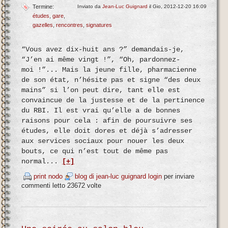
Termine:
Inviato da
Jean-Luc Guignard
il Gio, 2012-12-20 16:09
études
gare
gazelles
rencontres
signatures
“Vous avez dix-huit ans ?” demandais-je,
“J’en ai même vingt !”, “Oh, pardonnez-
moi !”... Mais la jeune fille, pharmacienne
de son état, n’hésite pas et signe “des deux
mains” si l’on peut dire, tant elle est
convaincue de la justesse et de la pertinence
du RBI. Il est vrai qu’elle a de bonnes
raisons pour cela : afin de poursuivre ses
études, elle doit dores et déjà s’adresser
aux services sociaux pour nouer les deux
bouts, ce qui n’est tout de même pas
normal...
[+]
print nodo
blog di jean-luc guignard
login
per inviare
commenti
letto 23672 volte