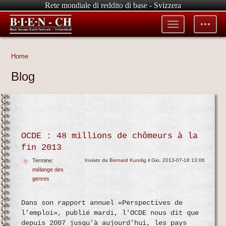
Rete mondiale di reddito di base - Svizzera
Toggle
Toggle
menu
tools
Home
Blog
OCDE : 48 millions de chômeurs à la
fin 2013
Termine:
Inviato da
Bernard Kundig
il Gio, 2013-07-18 13:06
mélange des
genres
Dans son rapport annuel «Perspectives de
l’emploi», publié mardi, l'OCDE nous dit que
depuis 2007 jusqu'à aujourd'hui, les pays