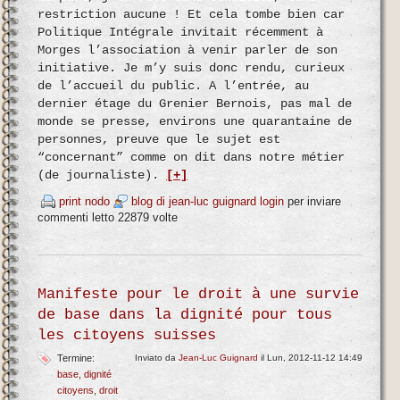
restriction aucune ! Et cela tombe bien car
Politique Intégrale invitait récemment à
Morges l’association à venir parler de son
initiative. Je m’y suis donc rendu, curieux
de l’accueil du public. A l’entrée, au
dernier étage du Grenier Bernois, pas mal de
monde se presse, environs une quarantaine de
personnes, preuve que le sujet est
“concernant” comme on dit dans notre métier
(de journaliste).
[+]
print nodo
blog di jean-luc guignard
login
per inviare
commenti
letto 22879 volte
Manifeste pour le droit à une survie
de base dans la dignité pour tous
les citoyens suisses
Termine:
Inviato da
Jean-Luc Guignard
il Lun, 2012-11-12 14:49
base
dignité
citoyens
droit