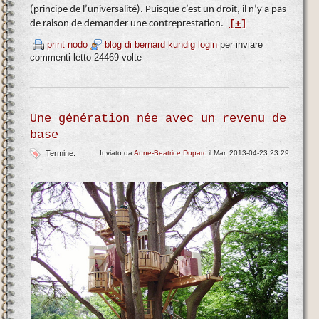
(principe de l’universalité). Puisque c’est un droit, il n’y a pas
de raison de demander une contreprestation.
[+]
print nodo
blog di bernard kundig
login
per inviare
commenti
letto 24469 volte
Une génération née avec un revenu de
base
Termine:
Inviato da
Anne-Beatrice Duparc
il Mar, 2013-04-23 23:29