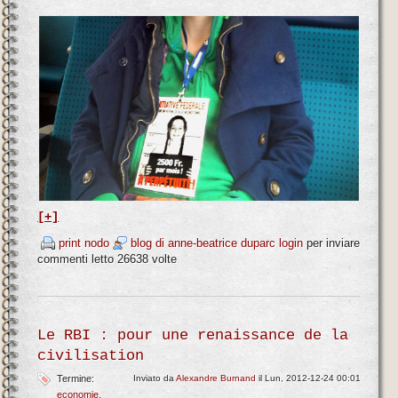
[+]
print nodo
blog di anne-beatrice duparc
login
per inviare
commenti
letto 26638 volte
Le RBI : pour une renaissance de la
civilisation
Termine:
Inviato da
Alexandre Burnand
il Lun, 2012-12-24 00:01
economie