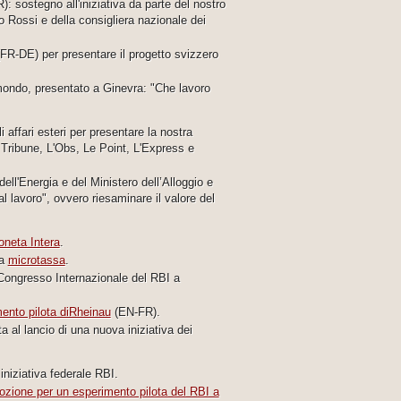
): sostegno all'iniziativa da parte del nostro
 Rossi e della consigliera nazionale dei
FR-DE) per presentare il progetto svizzero
ondo, presentato a Ginevra: "Che lavoro
 affari esteri per presentare la nostra
a Tribune, L'Obs, Le Point, L'Express e
dell'Energia e del Ministero dell’Alloggio e
al lavoro", ovvero riesaminare il valore del
neta Intera
.
na
microtassa
.
ongresso Internazionale del RBI a
mento pilota diRheinau
(EN-FR).
 al lancio di una nuova iniziativa dei
iniziativa federale RBI.
zione per un esperimento pilota del RBI a