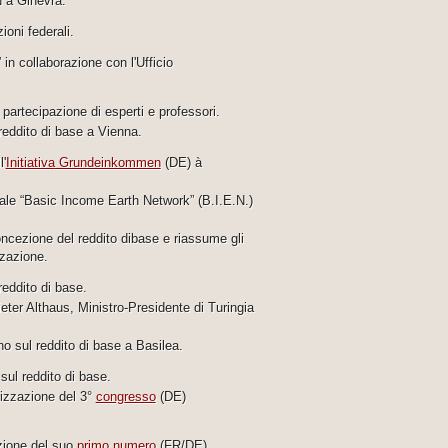
 a Ginevra.
ioni federali.
” in collaborazione con l'Ufficio
partecipazione di esperti e professori.
eddito di base a Vienna.
l'
Initiativa
Grundeinkommen
(DE) à
nale “Basic Income Earth Network” (B.I.E.N.)
ncezione del reddito dibase e riassume gli
zazione.
eddito di base.
ter Althaus, Ministro-Presidente di Turingia
 sul reddito di base a Basilea.
ul reddito di base.
izzazione del 3°
congresso
(DE)
azione del suo
primo numero
(FR/DE).