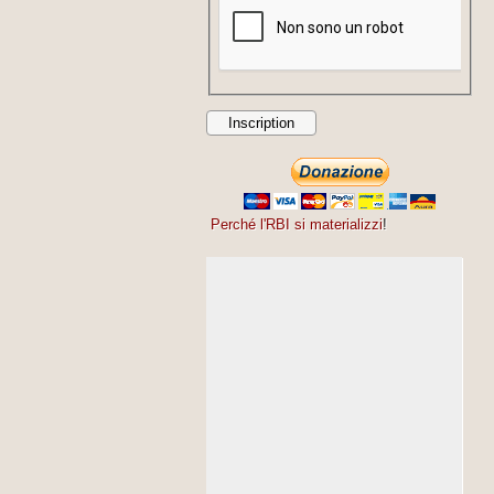
Perché l'RBI si materializzi
!