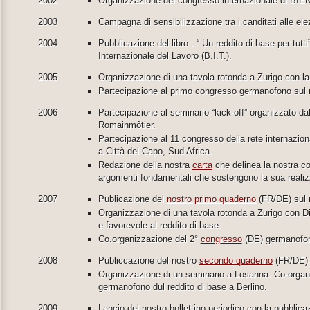
2002
Organizzazione del congresso internazionale di BIEN
2003
Campagna di sensibilizzazione tra i canditati alle elez
2004
Pubblicazione del libro . “ Un reddito di base per tutti
Internazionale del Lavoro (B.I.T.).
2005
Organizzazione di una tavola rotonda a Zurigo con la 
Partecipazione al primo congresso germanofono sul r
2006
Partecipazione al seminario “kick-off” organizzato dal
Romainmôtier.
Partecipazione al 11 congresso della rete internazio
a Città del Capo, Sud Africa.
Redazione della nostra
carta
che delinea la nostra co
argomenti fondamentali che sostengono la sua realiz
2007
Publicazione del
nostro primo quaderno
(FR/DE) sul r
Organizzazione di una tavola rotonda a Zurigo con Die
e favorevole al reddito di base.
Co.organizzazione del 2°
congresso
(DE) germanofono
2008
Publiccazione del nostro
secondo quaderno
(FR/DE) s
Organizzazione di un seminario a Losanna. Co-organ
germanofono dul reddito di base a Berlino.
2009
Lancio del nostro bollettino periodico con la pubblic