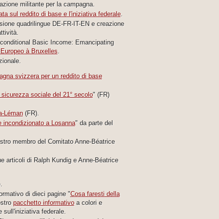
azione militante per la campagna.
ta sul reddito di base e l'iniziativa federale
.
sione quadrilingue DE-FR-IT-EN e creazione
ttività.
nconditional Basic Income: Emancipating
Europeo à Bruxelles
.
zionale.
gna svizzera per un reddito di base
a sicurezza sociale del 21° secolo
" (FR)
ba-Léman
(FR).
e incondizionato a Losanna
" da parte del
ostro membro del Comitato Anne-Béatrice
e articoli di Ralph Kundig e Anne-Béatrice
.
rmativo di dieci pagine "
Cosa faresti della
ostro
pacchetto informativo
a colori e
sull'iniziativa federale.