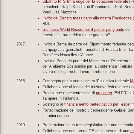
Dibattito RTS Infrarouge per la votazione federale
(FR
presidente Ralph Kundig, dell'economista Prof. Sergio
Verdi Lisa Mazzone.
Invito del Senato messicano alla nostra Presidenza
(
RBI.
Guinness World Record per il poster più grande
del m
faresti se il tuo reddito fosse garantito?
2017
Invito a Berna da parte del Dipartimento federale degli
campagna ai giornalisti francofoni di France Inter, L
Dernières Nouvelles d'Alsace.
Invito a Parigi da parte del Ministero dell'Ambiente e 
dell'Ambiente Sostenibile per la conferenza "Felicità 
lavoro e il legame tra lavoro e retribuzione.
2018
Campagna per la votazione sull'iniziativa federale
Mo
Collaborazione al lancio dell'iniziativa federale per u
Produzione e presentazione di
un poster
(EN-FR) al C
Tampere in Finlandia.
Sostegno al
finanziamento partecipativo per l'esperi
Partecipazione del nostro vicepresidente Gabriel Barta
cittadini europei.
2019
Preparazione di un testo legislativo per una seconda 
Collaborazione con i Verdi-GE nella stesura di una
mo