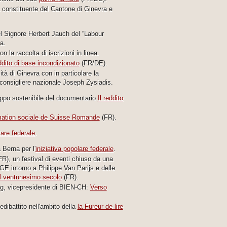
 constituente del Cantone di Ginevra e
 Signore Herbert Jauch del “Labour
a.
 la raccolta di iscrizioni in linea.
ddito di base incondizionato
(FR/DE).
ità di Ginevra con in particolare la
consigliere nazionale Joseph Zysiadis.
luppo sostenibile del documentario
Il reddito
mation sociale de Suisse Romande
(FR).
lare federale
.
 Berna per l'
iniziativa popolare federale
.
R), un festival di eventi chiuso da una
GE intorno a Philippe Van Parijs e delle
nel ventunesimo secolo
(FR).
dig, vicepresidente di BIEN-CH:
Verso
dibattito nell'ambito della
la Fureur de lire