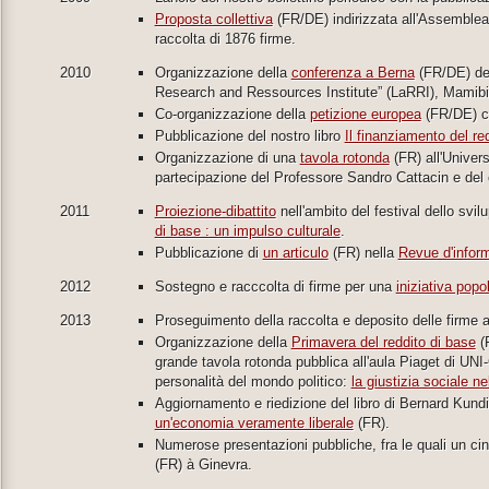
Proposta collettiva
(FR/DE) indirizzata all'Assemblea
raccolta di 1876 firme.
2010
Organizzazione della
conferenza a Berna
(FR/DE) del
Research and Ressources Institute” (LaRRI), Mamibi
Co-organizzazione della
petizione europea
(FR/DE) con
Pubblicazione del nostro libro
Il finanziamento del re
Organizzazione di una
tavola rotonda
(FR) all'Univers
partecipazione del Professore Sandro Cattacin e del 
2011
Proiezione-dibattito
nell'ambito del festival dello svi
di base : un impulso culturale
.
Pubblicazione di
un articulo
(FR) nella
Revue d'infor
2012
Sostegno e racccolta di firme per una
iniziativa popo
2013
Proseguimento della raccolta e deposito delle firme a
Organizzazione della
Primavera del reddito di base
(F
grande tavola rotonda pubblica all'aula Piaget di UNI-
personalità del mondo politico:
la giustizia sociale 
Aggiornamento e riedizione del libro di Bernard Kun
un'economia veramente liberale
(FR).
Numerose presentazioni pubbliche, fra le quali un cine
(FR) à Ginevra.