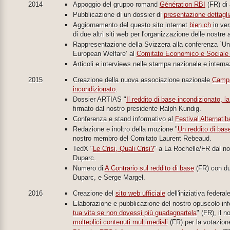
2014
Appoggio del gruppo romand
Génération RBI
(FR) di 
Pubblicazione di un dossier di
presentazione dettaglia
Aggiornamento del questo sito internet
bien.ch
in ver
di due altri siti web per l'organizzazione delle nostre a
Rappresentazione della Svizzera alla conferenza `U
European Welfare’ al
Comitato Economico e Sociale 
Articoli e interviews nelle stampa nazionale e interna
2015
Creazione della nuova associazione nazionale
Campa
incondizionato
.
Dossier ARTIAS "
Il reddito di base incondizionato, l
firmato dal nostro presidente Ralph Kundig.
Conferenza e stand informativo al
Festival Alternati
Redazione e inoltro della mozione "
Un reddito di bas
nostro membro del Comitato Laurent Rebeaud.
TedX "
Le Crisi, Quali Crisi?
" a La Rochelle/FR dal n
Duparc.
Numero di
A Contrario sul reddito di base
(FR) con du
Duparc, e Serge Margel.
2016
Creazione del
sito web ufficiale
dell'iniziativa federale
Elaborazione e pubblicazione del nostro opuscolo info
tua vita se non dovessi più guadagnartela
" (FR), il n
molteplici contenuti multimediali
(FR) per la votazione 