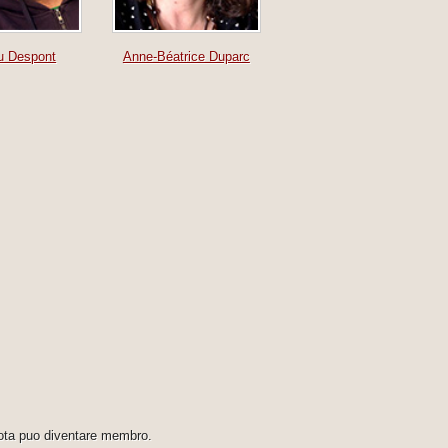
u Despont
Anne-Béatrice Duparc
quota puo diventare membro.