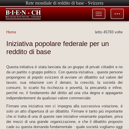
Rete mondiale di reddito di base - Svizzera
Toggle
Toggle
menu
tools
Home
letto 45793 volte
Iniziativa popolare federale per un
reddito di base
Questa initiativa è stata lanciata da un gruppo di privati cittadini e no
da un partito o gruppo politico. Con questa iniziativa , queste persone
propongono al popolo svizzero di avviare un dibattito sul valore del
lavoro, sua relazione con il denaro, la crescità, la società dei
consumi, lo scarto fra ricchezza e povertà, la precarietà e infine,
perché no, il fondamento del diritto ad una vita degna e appagante
indipendentement da qualsiasi valore commerciale.
Firmare una iniziativa non ci impegna alla successiva votazione, è
solo un atto d'apertura di un dibattito. Firmare è tanto più importante
che si tratta di una di queste rare iniziative veramante popolare, priva
dei mezzi di una grande organizzazione, e che il dibattito proposto
cade su questa domanda fondamentale : quale società vogliamo oggi