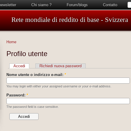
newsletter
Chi siamo ?
Forum/blogs
Contatto
Rete mondiale di reddito di base - Svizzera
Home
Profilo utente
Accedi
Richiedi nuova password
Nome utente o indirizzo e-mail:
*
You may login with either your assigned username or your e-mail address.
Password:
*
The password field is case sensitive.