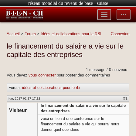
réseau mondial du revenu de base - suisse
Toggle
Toggle
menu
tools
Accueil
>
Forum
>
Idées et collaborations pour le RBI
Connexion
le financement du salaire a vie sur le
capitale des entreprises
1 message / 0 nouveau
Vous devez
vous connecter
pour poster des commentaires
Forum:
idées et collaborations pour le rbi
#1
lun, 2017-02-27 17:12
le financement du salaire a vie sur le capitale
Visiteur
des entreprises
voici un lien d une conference sur le
financement du salaire a vie qui pourrai nous
donner quel que idèes