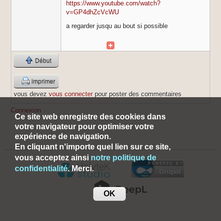
https://www.youtube.com/watch?
v=GP4dhZcVcWU
a regarder jusqu au bout si possible
Début
imprimer
vous devez
vous connecter
pour poster des commentaires
Connexion
Ce site web enregistre des cookies dans
votre navigateur pour optimiser votre
expérience de navigation.
En cliquant n'importe quel lien sur ce site,
vous acceptez ainsi
notre politique de
confidentialité
. Merci.
OK