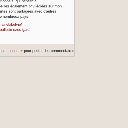
tionnels, qui bénéficie
eilles également privilégiées sur mon
vertes sont partagées avec d'autres
de nombreux pays.
ainelabelvie/
eillette-uzes-gard
ous connecter
pour poster des commentaires