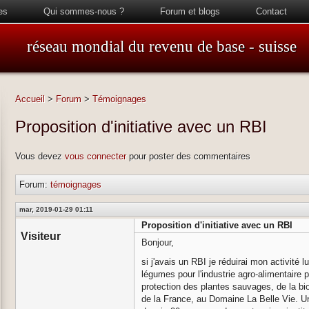
es
Qui sommes-nous ?
Forum et blogs
Contact
réseau mondial du revenu de base - suisse
Accueil
>
Forum
>
Témoignages
Proposition d'initiative avec un RBI
Vous devez
vous connecter
pour poster des commentaires
Forum:
témoignages
mar, 2019-01-29 01:11
Proposition d'initiative avec un RBI
Visiteur
Bonjour,
si j'avais un RBI je réduirai mon activité 
légumes pour l'industrie agro-alimentaire p
protection des plantes sauvages, de la bi
de la France, au Domaine La Belle Vie. U