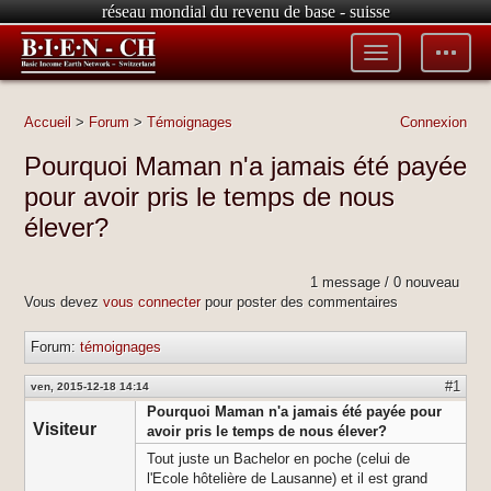
réseau mondial du revenu de base - suisse
Toggle
Toggle
menu
tools
Accueil
>
Forum
>
Témoignages
Connexion
Pourquoi Maman n'a jamais été payée
pour avoir pris le temps de nous
élever?
1 message / 0 nouveau
Vous devez
vous connecter
pour poster des commentaires
Forum:
témoignages
#1
ven, 2015-12-18 14:14
Pourquoi Maman n'a jamais été payée pour
Visiteur
avoir pris le temps de nous élever?
Tout juste un Bachelor en poche (celui de
l'Ecole hôtelière de Lausanne) et il est grand