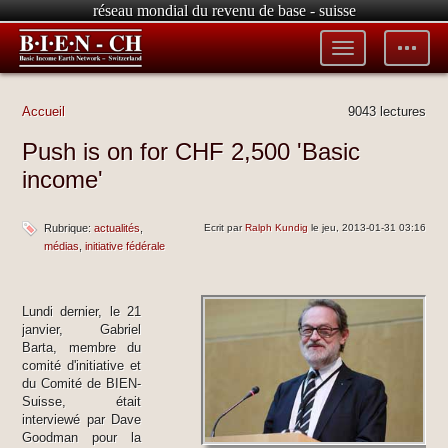
réseau mondial du revenu de base - suisse
Toggle
Toggle
menu
tools
Accueil
9043 lectures
Push is on for CHF 2,500 'Basic
income'
Rubrique:
actualités
Ecrit par
Ralph Kundig
le jeu, 2013-01-31 03:16
médias
initiative fédérale
Lundi dernier, le 21
janvier, Gabriel
Barta, membre du
comité d'initiative et
du Comité de BIEN-
Suisse, était
interviewé par Dave
Goodman pour la