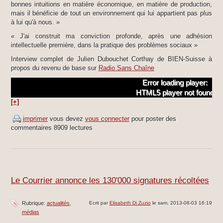
bonnes intuitions en matière économique, en matière de production,
mais il bénéficie de tout un environnement qui lui appartient pas plus
à lui qu'à nous. »
« J'ai construit ma conviction profonde, après une adhésion
intellectuelle première, dans la pratique des problèmes sociaux »
Interview complet de Julien Dubouchet Corthay de BIEN-Suisse à
propos du revenu de base sur
Radio Sans Chaîne
Error loading player:
HTML5 player not found
[+]
imprimer
vous devez
vous connecter
pour poster des
commentaires
8909 lectures
Le Courrier annonce les 130'000 signatures récoltées
Rubrique:
actualités
Ecrit par
Elisabeth Di Zuzio
le sam, 2013-08-03 16:19
médias