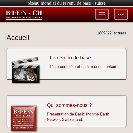
réseau mondial du revenu de base - suisse
Toggle
Toggle
menu
tools
1869822 lectures
Accueil
Le revenu de base
L'info complète et un film documentaire
Qui sommes-nous ?
Présentation de Basic Income Earth
Network-Switzerland.