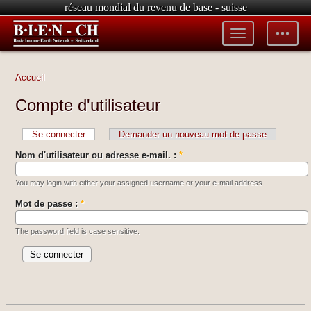
réseau mondial du revenu de base - suisse
Toggle
Toggle
menu
tools
Accueil
Compte d'utilisateur
Se connecter
Demander un nouveau mot de passe
Nom d'utilisateur ou adresse e-mail. :
*
You may login with either your assigned username or your e-mail address.
Mot de passe :
*
The password field is case sensitive.