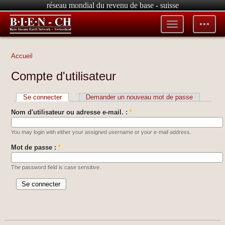
réseau mondial du revenu de base - suisse
Toggle
Toggle
menu
tools
Accueil
Compte d'utilisateur
Se connecter
Demander un nouveau mot de passe
Nom d'utilisateur ou adresse e-mail. :
*
You may login with either your assigned username or your e-mail address.
Mot de passe :
*
The password field is case sensitive.