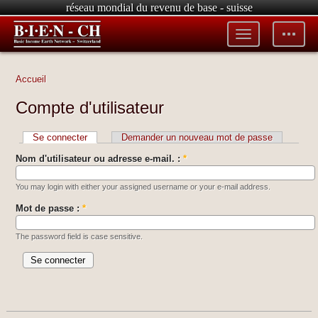
réseau mondial du revenu de base - suisse
Toggle
Toggle
menu
tools
Accueil
Compte d'utilisateur
Se connecter
Demander un nouveau mot de passe
Nom d'utilisateur ou adresse e-mail. :
*
You may login with either your assigned username or your e-mail address.
Mot de passe :
*
The password field is case sensitive.