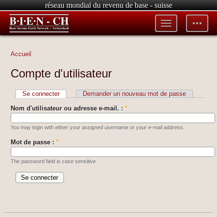
réseau mondial du revenu de base - suisse
Toggle
Toggle
menu
tools
Accueil
Compte d'utilisateur
Se connecter
Demander un nouveau mot de passe
Nom d'utilisateur ou adresse e-mail. :
*
You may login with either your assigned username or your e-mail address.
Mot de passe :
*
The password field is case sensitive.