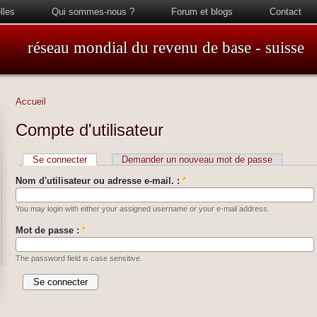
lles
Qui sommes-nous ?
Forum et blogs
Contact
réseau mondial du revenu de base - suisse
Accueil
Compte d'utilisateur
Se connecter
Demander un nouveau mot de passe
Nom d'utilisateur ou adresse e-mail. :
*
You may login with either your assigned username or your e-mail address.
Mot de passe :
*
The password field is case sensitive.