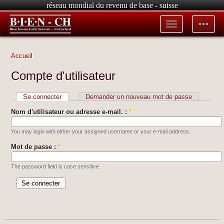
réseau mondial du revenu de base - suisse
Toggle
Toggle
menu
tools
Accueil
Compte d'utilisateur
Se connecter
Demander un nouveau mot de passe
Nom d'utilisateur ou adresse e-mail. :
*
You may login with either your assigned username or your e-mail address.
Mot de passe :
*
The password field is case sensitive.