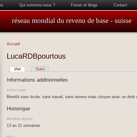
es
Qui sommes-nous ?
Forum et blogs
Contact
réseau mondial du revenu de base - suisse
Accueil
LucaRDBpourtous
Voir
Suivi
Informations additionnelles
A mon sujet
Bientôt sans école, sans travail, sans revenu mais citoyen avec un droit 
Historique
Membre depuis
13 an 21 semaines