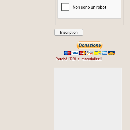
Perché l'RBI si materializzi
!