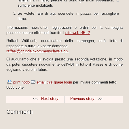
familiari a firmare, perché ci sono già molti sostenitori. È
sufficiente mobilitarli.
Se volete fare di più, scendete in piazza per raccogliere
firme.
Informazioni, newsletter, registrazioni e ordini per la campagna
possono essere effettuati tramite il
sito web RBI-2
.
Raffael Wüthrich, coordinatore della campagna, sarà lieto di
rispondere a tutte le vostre domande:
raffael@grundeinkommenschweiz.ch
.
Ci auguriamo che si svolga presto una seconda votazione, in modo
da poter discutere nuovamente dell'RBI in tutto il Paese e di come
vogliamo vivere in futuro.
print nodo
email this !page
login
per inviare commenti
letto
8058 volte
<<
Next story
Previous story
>>
Commenti