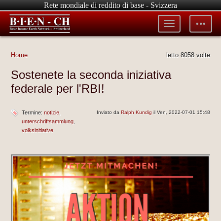
Rete mondiale di reddito di base - Svizzera
Toggle
Toggle
menu
tools
Home
letto 8058 volte
Sostenete la seconda iniziativa
federale per l'RBI!
Termine:
notizie
Inviato da
Ralph Kundig
il Ven, 2022-07-01 15:48
unterschriftsammlung
volksinitiative