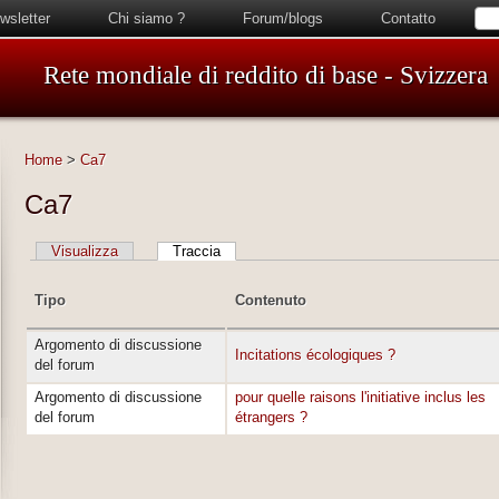
wsletter
Chi siamo ?
Forum/blogs
Contatto
Rete mondiale di reddito di base - Svizzera
Home
>
Ca7
Ca7
Visualizza
Traccia
Tipo
Contenuto
Argomento di discussione
Incitations écologiques ?
del forum
Argomento di discussione
pour quelle raisons l'initiative inclus les
del forum
étrangers ?