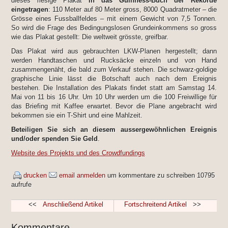
dieses riesige Plakat
in das Guinness-Buch der Rekorde
eingetragen
: 110 Meter auf 80 Meter gross, 8000 Quadratmeter – die
Grösse eines Fussballfeldes – mit einem Gewicht von 7,5 Tonnen.
So wird die Frage des Bedingungslosen Grundeinkommens so gross
wie das Plakat gestellt: Die weltweit grösste, greifbar.
Das Plakat wird aus gebrauchten LKW-Planen hergestellt; dann
werden Handtaschen und Rucksäcke einzeln und von Hand
zusammengenäht, die bald zum Verkauf stehen. Die schwarz-goldige
graphische Linie lässt die Botschaft auch nach dem Ereignis
bestehen. Die Installation des Plakats findet statt am Samstag 14.
Mai von 11 bis 16 Uhr. Um 10 Uhr werden um die 100 Freiwillige für
das Briefing mit Kaffee erwartet. Bevor die Plane angebracht wird
bekommen sie ein T-Shirt und eine Mahlzeit.
Beteiligen Sie sich an diesem aussergewöhnlichen Ereignis
und/oder spenden Sie Geld
.
Website des Projekts und des Crowdfundings
drucken
email
anmelden
um kommentare zu schreiben
10795
aufrufe
<<
Anschließend Artikel
Fortschreitend Artikel
>>
Kommentare