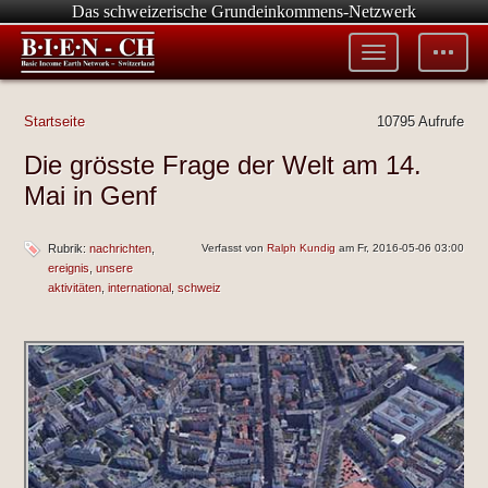
Das schweizerische Grundeinkommens-Netzwerk
Toggle
Toggle
menu
tools
Startseite
10795 Aufrufe
Die grösste Frage der Welt am 14.
Mai in Genf
Rubrik:
nachrichten
Verfasst von
Ralph Kundig
am Fr, 2016-05-06 03:00
ereignis
unsere
aktivitäten
international
schweiz