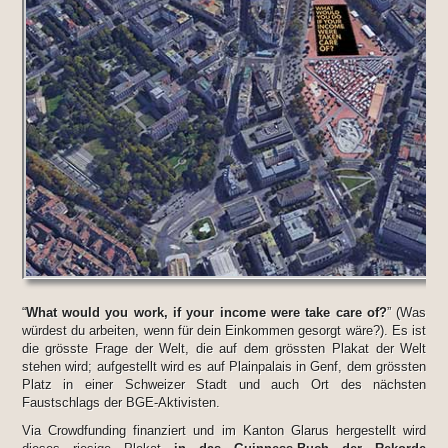
“
What would you work, if your income were take care of?
” (Was
würdest du arbeiten, wenn für dein Einkommen gesorgt wäre?). Es ist
die grösste Frage der Welt, die auf dem grössten Plakat der Welt
stehen wird; aufgestellt wird es auf Plainpalais in Genf, dem grössten
Platz in einer Schweizer Stadt und auch Ort des nächsten
Faustschlags der BGE-Aktivisten.
Via Crowdfunding finanziert und im Kanton Glarus hergestellt wird