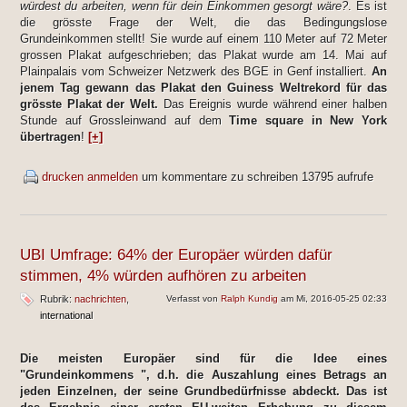
würdest du arbeiten, wenn für dein Einkommen gesorgt wäre?
. Es ist
die grösste Frage der Welt, die das Bedingungslose
Grundeinkommen stellt! Sie wurde auf einem 110 Meter auf 72 Meter
grossen Plakat aufgeschrieben; das Plakat wurde am 14. Mai auf
Plainpalais vom Schweizer Netzwerk des BGE in Genf installiert.
An
jenem Tag gewann das Plakat den Guiness Weltrekord für das
grösste Plakat der Welt.
Das Ereignis wurde während einer halben
Stunde auf Grossleinwand auf dem
Time square in New York
übertragen
!
[+]
drucken
anmelden
um kommentare zu schreiben
13795 aufrufe
UBI Umfrage: 64% der Europäer würden dafür
stimmen, 4% würden aufhören zu arbeiten
Rubrik:
nachrichten
Verfasst von
Ralph Kundig
am Mi, 2016-05-25 02:33
international
Die meisten Europäer sind für die Idee eines
"Grundeinkommens ", d.h. die Auszahlung eines Betrags an
jeden Einzelnen, der seine Grundbedürfnisse abdeckt. Das ist