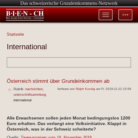
Das schweizerische Grundeinkommens-Netzwerk
Toggle
Toggle
menu
tools
Startseite
International
Österreich stimmt über Grundeinkommen ab
Rubrik:
nachrichten
Verfasst von
Ralph Kundig
am Fr, 2019-11-22 23:59
unterschriftsammlung
international
Alle Erwachsenen sollen jeden Monat bedingungslos 1200
Euro erhalten. Das verlangt eine Volksinitiative. Klappt in
Österreich, was in der Schweiz scheiterte?
Quelle:
Tagesanzeiger vom 19. November 2019