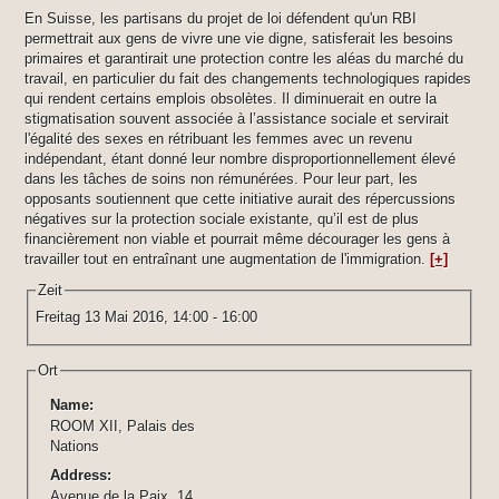
En Suisse, les partisans du projet de loi défendent qu'un RBI
permettrait aux gens de vivre une vie digne, satisferait les besoins
primaires et garantirait une protection contre les aléas du marché du
travail, en particulier du fait des changements technologiques rapides
qui rendent certains emplois obsolètes. Il diminuerait en outre la
stigmatisation souvent associée à l’assistance sociale et servirait
l'égalité des sexes en rétribuant les femmes avec un revenu
indépendant, étant donné leur nombre disproportionnellement élevé
dans les tâches de soins non rémunérées. Pour leur part, les
opposants soutiennent que cette initiative aurait des répercussions
négatives sur la protection sociale existante, qu’il est de plus
financièrement non viable et pourrait même décourager les gens à
travailler tout en entraînant une augmentation de l'immigration.
[+]
Zeit
Freitag 13 Mai 2016,
14:00
-
16:00
Ort
Name:
ROOM XII, Palais des
Nations
Address:
Avenue de la Paix, 14