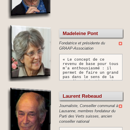
Madeleine Pont
Fondatrice et présidente du
GRAAP-Association
« Le concept de ce
revenu de base pour tous
m'a enthousiasmé : il
permet de faire un grand
pas dans le sens de la
non discrimination entre
jeunes et vieux, bien-
portants et invalides ou
handicapés. C'est une
Laurent Rebeaud
réelle révolution au
niveau de la mentalité.
Journaliste, Conseiller communal à
Au même titre,
Lausanne, membres fondateur du
probablement, que
Parti des Verts suisses, ancien
l'introduction de l'AVS.
Penser une société en
conseiller national
fonction des plus
fragiles de ses membres