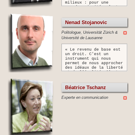
milieux : pour une
grande majorité, c’est
l’exemple même d’une
utopie intellectuelle.
Il ne faut cependant pas
Nenad Stojanovic
sous-estimer
l’importance du débat
Politologue, Universität Zürich &
public qui va s’ouvrir :
Université de Lausanne
c’est l’occasion de
simplifier radicalement
un Etat social devenu
« Le revenu de base est
tellement complexe qu’il
un droit. C'est un
est, tout à la fois,
instrument qui nous
pléthorique et
permet de nous approcher
insuffisant. »
des idéaux de la liberté
et de l'égalité. C'est
un espoir. »
Béatrice Tschanz
Experte en communication