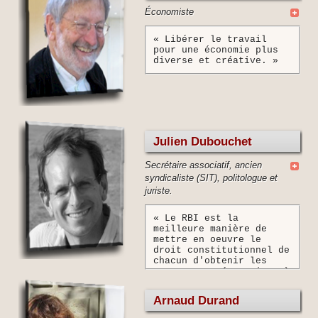
prend un temps
Économiste
considérable.
L'initiative ouvrira un
débat nécessaire car les
« Libérer le travail
solutions exacts de
pour une économie plus
salaire de base sont
diverse et créative. »
encore à affiner. »
Julien Dubouchet
Secrétaire associatif, ancien
syndicaliste (SIT), politologue et
juriste.
« Le RBI est la
meilleure manière de
mettre en oeuvre le
droit constitutionnel de
chacun d'obtenir les
ressources nécessaires à
une vie décente. Non
bureaucratique, le RBI
Arnaud Durand
est susceptible de
libérer enfin les