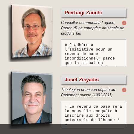
Pierluigi Zanchi
Conseiller communal à Lugano,
Patron d'une entreprise artisanale de
produits bio
« J'adhère à
l'Initiative pour un
revenu de base
inconditionnel, parce
que la situation
économique, sociale et
environnementale a
changé en profondeur. Il
Josef Zisyadis
n'est plus possible de
continuer avec les
Théologien et ancien député au
solutions d'il y a 40
ans. Nous devons établir
Parlement suisse (1991-2011)
d'autres paramètres pour
la production et la
« Le revenu de base sera
jouissance des biens
la nouvelle conquête à
(pas seulement de
inscrire aux droits
consommation), ainsi que
universels de l’homme !
pour les assurances
»
sociales et pour le
système du travail et du