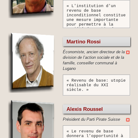
lesquelles il se sent le
« L'institution d'un
plus doué et le plus
revenu de base
motivé, indépendamment
inconditionnel constitue
du salaire. Il permet
une mesure importante
aussi à la société de
pour permettre à la
valoriser, de manière
société de sortir de
forfaitaire, les
l'idéologie
prestations bénévoles
productiviste et pour
offertes par les
Martino Rossi
faire advenir une forme
militants des
d'abondance frugale à
associations à but
Économiste, ancien directeur de la
laquelle l'épuisement
idéal, par les proches
des ressources
division de l’action sociale et de la
aidants ou par les
naturelles nous
femmes (et parfois les
famille, conseiller communal à
contraindra
hommes) qui sacrifient
Lugano
nécessairement. »
tout ou partie de leur
carrière professionnelle
à l’éducation de leurs
« Revenu de base: utopie
enfants. »
réalisable du XXI
siècle. »
Alexis Roussel
Président du Parti Pirate Suisse
« Le revenu de base
donnera l’opportunité à