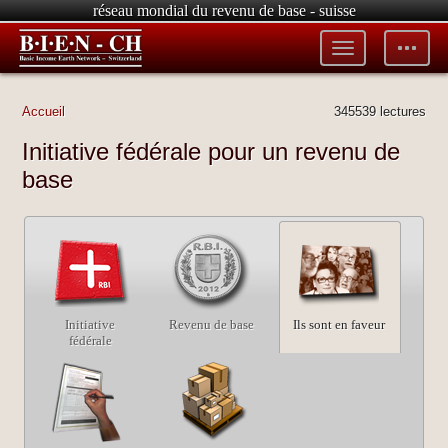
réseau mondial du revenu de base - suisse
Toggle
Toggle
menu
tools
Accueil
345539 lectures
Initiative fédérale pour un revenu de
base
Initiative
Revenu de base
Ils sont en faveur
fédérale