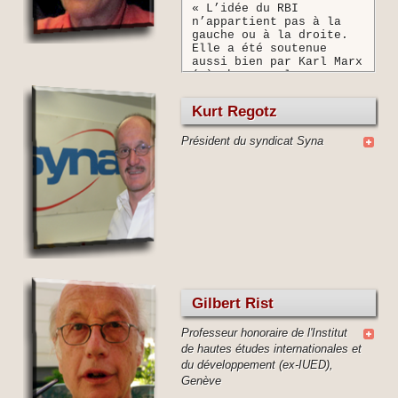
« L’idée du RBI
est profitable pour
n’appartient pas à la
tous. »
gauche ou à la droite.
Elle a été soutenue
aussi bien par Karl Marx
(«à chacun selon ses
besoins») que par
l’ultralibéral Milton
Kurt Regotz
Friedmann (impôt
négatif). Elle a un
Président du syndicat Syna
aspect social,
puisqu’elle vise à
éradiquer la pauvreté.
Elle a aussi un aspect
libéral, car elle vise à
accroître l’autonomie et
la responsabilité des
personnes, à stimuler
l’emploi et à réduire la
bureaucratie étatique.
L’autonomie des
personnes est centrale.
Gilbert Rist
Le RBI n’est pas un
salaire, ni de l’aide
Professeur honoraire de l'Institut
sociale, mais une
de hautes études internationales et
allocation automatique.
Il permet à chaque
du développement (ex-IUED),
individu de choisir les
Genève
activités pour