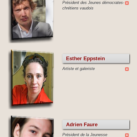
Président des Jeunes démocrates-
individus de l'angoisse
matérielle au quotidien,
chrétiens vaudois
et augmenter par là le
potentiel social. »
Esther Eppstein
Artiste et galeriste
Adrien Faure
Président de la Jeunesse