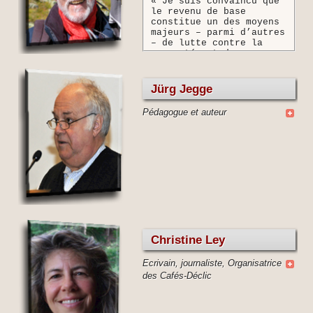
« Je suis convaincu que
le revenu de base
constitue un des moyens
majeurs – parmi d’autres
– de lutte contre la
pauvreté, et de
promotion d'une
meilleure répartition
des biens et de la
Jürg Jegge
richesse que la société
génère. »
Pédagogue et auteur
Christine Ley
Ecrivain, journaliste, Organisatrice
des Cafés-Déclic