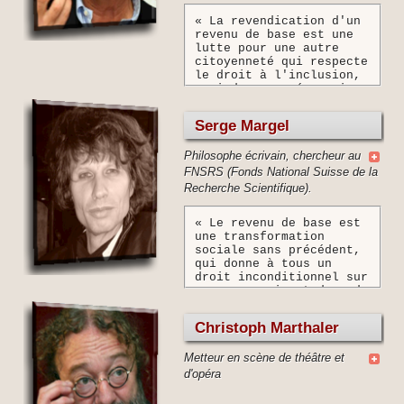
« La revendication d'un
revenu de base est une
lutte pour une autre
citoyenneté qui respecte
le droit à l'inclusion,
ceci dans une économie
qui précarise et exclut.
»
Serge Margel
Philosophe écrivain, chercheur au
FNSRS (Fonds National Suisse de la
Recherche Scientifique).
« Le revenu de base est
une transformation
sociale sans précédent,
qui donne à tous un
droit inconditionnel sur
sa propre vie et demande
à chacun une
responsabilité illimitée
Christoph Marthaler
envers la société. »
Metteur en scène de théâtre et
d'opéra