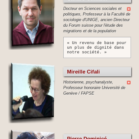
Journaliste
,
Nils
Solanki
-
Webdesigner
,
Stefano
Spalti
-
Opérateur
,
Jonathan
Steiner
,
Ria
Sterm
-
Thérapeute
,
Stiftung
Docteur en Sciences sociales et
Kulturimpuls
,
Werner
Stocker
,
Daniel
Straub
-
Publizist
,
Stav
politiques, Professeur à la Faculté de
Szir
-
Ecolier
,
Christophe
Terrier
-
Physicien, Député au Jura
,
sociologie d'UNIGE, ancien Directeur
Guite
Theurillat
-
Ancienne secrétaire syndicale
,
Amadeus
du Forum suisse pour l'étude des
Thiemann
-
Expert développement durable
,
Esposito
migrations et de la population
Tommaso
-
Webmaster
,
Klemens
Trenkle
-
music X-dream
,
Guillaume
Trillen
,
Unternehmen Mitte
-
Café Impulsion
« Un revenu de base pour
culturelle
,
Josef
Vogel
-
Forum-Grundeinkommen Bern
,
Laurent
un plus de dignité dans
notre société. »
Waelti
,
Che
Wagner
-
Etudiant
,
Frédéric
Waldvogel
,
Jonas
Walther
,
Lenns
Weber
-
Ecolier
,
Bé
Wegmann
-
Zeitgeist
,
Robin
Wehrle
-
Militant
,
Götz
Werner
-
Entrepreneur
,
Saba
Mari-Lola
Wili
-
Musicien
,
Raffael
Wüthrich
-
Gérant de
Mireille Cifali
magasin
Historienne, psychanalyste,
Professeur honoraire Université de
Genève / FAPSE
Pierre Dominicé