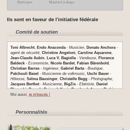
Participer
Matériel à dispo
Ils sont en faveur de l'initiative fédérale
Comité de soutien
Toni
Albrecht
,
Endo
Anaconda
-
Musicien
,
Donato
Anchora
-
agent de sécurité
,
Christine
Angeloni
,
Caroline
Aquarone
,
Jean-Claude
Aubin
,
Luca V.
Bagiella
-
Vendeuse
,
Florance
Baldeck
-
Economiste
,
Nicole
Bardet
,
Fabian
Bärenbold
,
Christian
Barras
-
Ingénieur
,
Gabriel
Barta
-
Boutique
,
Patchouli
Basel
-
Musicienne de volkmusic
,
Uschi
Bauer
-
Hôtesse
,
Selma
Bausinger
,
Christelle
Begg
-
Photographe
,
Jacques
Berthet
-
Musicienne
,
BigZis
-
Ebéniste
,
Daniel
Blunschi
,
Pascale
Boizard
,
Kevin
Borchard
,
Aurore
Brahier
,
Lysianne
Moi aussi,
Brahmi
je m'inscris !
,
Théo
Bregnard
-
Philosophe
,
Stefan
Brotbeck
-
Modérateur
,
Mike
Bucher
-
Polygraphe
,
Anna
Bühlmann
-
Conseiller municipal
,
Timothée
Calame
,
Julien
Cart
,
Léo
Cerone
,
Catherine
Charon
,
Denis
Cheneau
,
Personnalités
Jacques
Chevrier
-
Informaticien
,
Jean-Marc
Comment
,
Yaëlle
Dällenbach
-
Chanteuse Jazz
,
Yaëlle
Dällenbach
,
Ariane
Debieux
,
Jean
Dekkers
,
Sarah
Delacoste
,
Peter
Dellbrügger
-