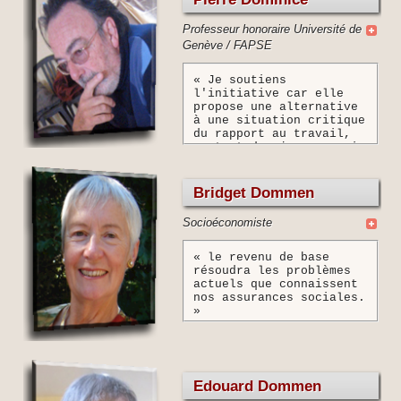
Professeur honoraire Université de
Genève / FAPSE
« Je soutiens
l'initiative car elle
propose une alternative
à une situation critique
du rapport au travail,
surtout des jeunes, mais
aussi des aînés. Le
travail occupe trop de
place dans l'horaire de
Bridget Dommen
beaucoup, de parents
notamment. Il entraîne
Socioéconomiste
une souffrance exagérée.
Pour ceux qui n'en
trouveront quasiment
« le revenu de base
jamais, les démarches
résoudra les problèmes
d'assistance sont
actuels que connaissent
souvent infantilisantes
nos assurances sociales.
ou humiliantes. Dernier
»
point, il y a parmi les
jeunes de plus en plus
d'artistes empêchés de
se consacrer à leur art
car ils ont l'obligation
Edouard Dommen
d'un gagne-pain qui leur