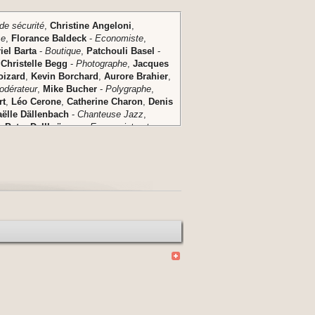
de sécurité
,
Christine
Angeloni
,
se
,
Florance
Baldeck
-
Economiste
,
iel
Barta
-
Boutique
,
Patchouli
Basel
-
,
Christelle
Begg
-
Photographe
,
Jacques
oizard
,
Kevin
Borchard
,
Aurore
Brahier
,
odérateur
,
Mike
Bucher
-
Polygraphe
,
rt
,
Léo
Cerone
,
Catherine
Charon
,
Denis
aëlle
Dällenbach
-
Chanteuse Jazz
,
,
Peter
Dellbrügger
-
Economiste et
te
,
Elisabeth
Di Zuzio
,
Cécilia
Diologent
Duparc
,
Andréa
Eggli
-
Travailleuse
-
Enseignante et mère
,
Agnès
Fernex
-
ur
,
Arnaud
Fournier
,
Nino
Fournier
-
achoud
-
Comédien, Metteur en scène de
ropath
,
Claire
Girardet
-
Forum-
ckenberger-Pic de Blais de la
o
Hammann
-
Tailleur de pierre naturelle
,
ario
,
Erica
Hennequin
-
Députée au Jura
,
iger
,
Eric
Hurner
-
Networker
,
Deborah
imann
,
Aegidius
Jung
-
Forum-
a
,
Darion
Kaufmann
-
Expert immobilier
,
Laurent
Lambert
,
Pascal M.
Landolt
-
tscher
,
Doranne
Luginbühl
-
Pédagogue