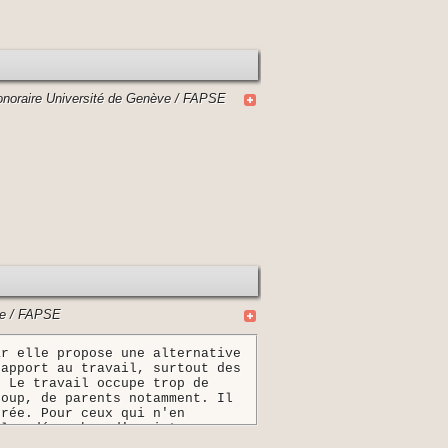
honoraire Université de Genève / FAPSE
ve / FAPSE
ar elle propose une alternative
rapport au travail, surtout des
. Le travail occupe trop de
coup, de parents notamment. Il
érée. Pour ceux qui n'en
 les démarches d'assistance
 ou humiliantes. Dernier point,