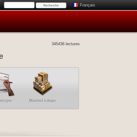
Français
345436 lectures
e
rticiper
Matériel à dispo