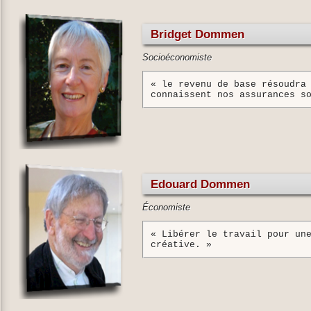
il y a parmi les jeunes de p
de se consacrer à leur art c
gagne-pain qui leur prend un
Bridget Dommen
L'initiative ouvrira un déba
exacts de salaire de base so
Socioéconomiste
« le revenu de base résoudra
connaissent nos assurances s
Edouard Dommen
Économiste
« Libérer le travail pour un
créative. »