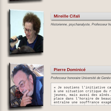
Mireille Cifali
Historienne, psychanalyste, Professeur 
Pierre Dominicé
Professeur honoraire Université de Genè
« Je soutiens l'initiative c
à une situation critique du 
jeunes, mais aussi des aînés
place dans l'horaire de beau
entraîne une souffrance exag
trouveront quasiment jamais,
sont souvent infantilisantes