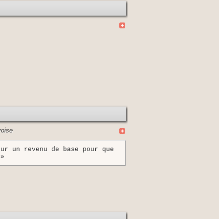
voise
our un revenu de base pour que
 »