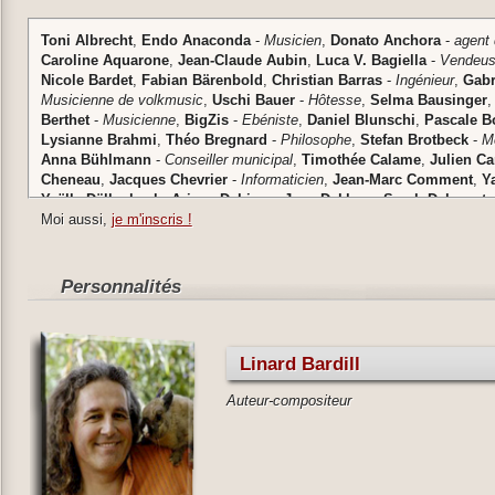
Toni
Albrecht
,
Endo
Anaconda
-
Musicien
,
Donato
Anchora
-
agent 
Caroline
Aquarone
,
Jean-Claude
Aubin
,
Luca V.
Bagiella
-
Vendeu
Nicole
Bardet
,
Fabian
Bärenbold
,
Christian
Barras
-
Ingénieur
,
Gabr
Musicienne de volkmusic
,
Uschi
Bauer
-
Hôtesse
,
Selma
Bausinger
Berthet
-
Musicienne
,
BigZis
-
Ebéniste
,
Daniel
Blunschi
,
Pascale
B
Lysianne
Brahmi
,
Théo
Bregnard
-
Philosophe
,
Stefan
Brotbeck
-
M
Anna
Bühlmann
-
Conseiller municipal
,
Timothée
Calame
,
Julien
Ca
Cheneau
,
Jacques
Chevrier
-
Informaticien
,
Jean-Marc
Comment
,
Y
Yaëlle
Dällenbach
,
Ariane
Debieux
,
Jean
Dekkers
,
Sarah
Delacoste
Musicien
Moi aussi,
,
Emmanuel
je m'inscris !
Deonna
,
Ludmilla Alexandra
Dervey
-
Etudian
-
Travailleuse sociale
,
Juliana
Duarte
,
Anne
Dubroc
,
Anne-Béatrice
sociale
,
Patrick
Ernst
-
Chef d'équipe
,
Francis
Fasel
,
Caroline
Faust
Artiste
,
Arnaud
Fernex
-
Homme au foyer
,
Etienne
Fernex
-
Agriculte
Personnalités
Réalisateur
,
Marco
Fritschi
-
informaticien
,
Patrick
Furrer
,
Laurent
G
théatre
,
Nikolina
Gansener
,
Martina
Geiser
,
Bernard
Genoud
-
Natu
Grundeinkommen Bern
,
Bela
Gisin
-
Militant
,
Monique
Golay
,
Jim
Ha
Mirandole
,
Armin
Häfliger
-
Etudiant en agronomie
,
Sonja
Haldi
,
Nik
Linard Bardill
Emilie
Hammer
,
Daniel
Häni
-
Entrepreneur
,
Thaddäus
Heil
-
Imprés
Adrian
Hoeneke
,
Benjamin
Hohlmann
-
Entrepreneur
,
Frédéric
Holl
Auteur-compositeur
Jakob
-
Musicienne
,
Jérémy
Jaussi
-
Conseiller municipal
,
Albert
Jör
Grundeinkommen Bern
,
Damien
Junod
,
Estelle
Kamber
-
Caritas Jur
Ralph
Kundig
-
Webdeveloper et artiste multimedia
,
Marc
Lambelin
,
Directeur & CEO
,
Philippe
Latty
,
Matthias
Lerchmüller
,
Marlyse
Loe