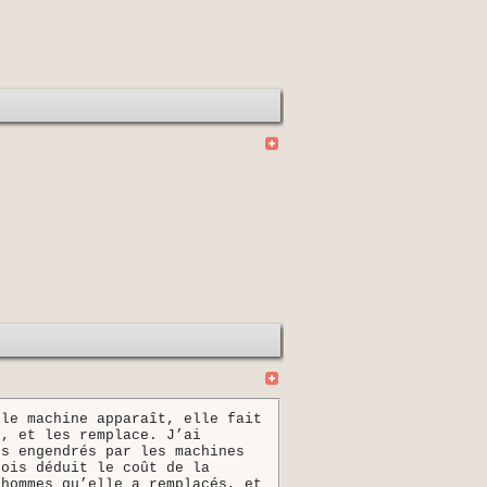
diante travailleuse sociale
,
Christoph
,
Pierre-François
Michaud
,
Christian
pteuse
,
Maryvelma
O Neil
,
Susanne
oméopathe
,
Veit
Pakulla
-
Bloggeur
,
i
-
Conseiller municipal
,
NatiNath
er
-
Spenglerpolier FA
,
Valérie
Pham
,
n
,
Ina
Praetorius
-
Théologicienne
,
inkommen Bern
,
Gilles
Ramseier
,
Pola
e
,
Stephan
Ronner
-
Professeur de
mmen Bern
,
Olivier
Salamin
,
Hans
Saner
as M.
Schmid
,
Enno
Schmidt
-
Artiste
,
inkommen Bern
,
Kristina Eva
Schwabe
-
Sculp
-
sculpteur-plasticien
,
Raffael
igner
,
Stefano
Spalti
-
Opérateur
,
erner
Stocker
,
Daniel
Straub
-
Publizist
,
uite
Theurillat
-
Ancienne secrétaire
sito
Tommaso
-
Webmaster
,
Klemens
fé Impulsion culturelle
,
Josef
Vogel
-
t
,
Frédéric
Waldvogel
,
Jonas
Walther
,
tant
,
Götz
Werner
-
Entrepreneur
,
Saba
lle machine apparaît, elle fait
s, et les remplace. J’ai
ts engendrés par les machines
fois déduit le coût de la
 hommes qu’elle a remplacés, et