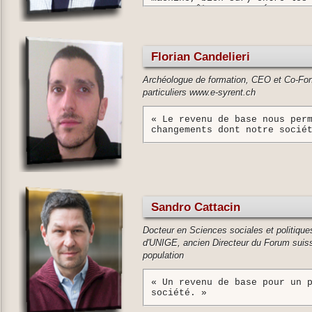
non pas être accaparés par q
Florian Candelieri
Archéologue de formation, CEO et Co-Fond
particuliers www.e-syrent.ch
« Le revenu de base nous per
changements dont notre socié
Sandro Cattacin
Docteur en Sciences sociales et politique
d'UNIGE, ancien Directeur du Forum suisse
population
« Un revenu de base pour un 
société. »