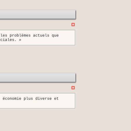
lus en plus d'artistes empêchés
ar ils ont l'obligation d'un
 temps considérable.
t nécessaire car les solutions
nt encore à affiner. »
 les problèmes actuels que
ociales. »
e économie plus diverse et