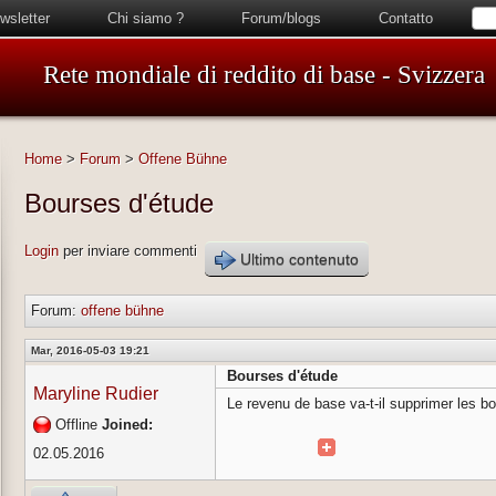
wsletter
Chi siamo ?
Forum/blogs
Contatto
Rete mondiale di reddito di base - Svizzera
Home
>
Forum
>
Offene Bühne
Bourses d'étude
Login
per inviare commenti
Ultimo contenuto
Forum:
offene bühne
Mar, 2016-05-03 19:21
Bourses d'étude
Maryline Rudier
Le revenu de base va-t-il supprimer les b
Offline
Joined:
02.05.2016